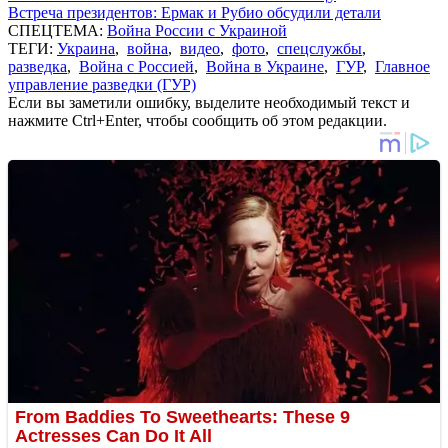
Встреча президентов: Ермак и Рубио обсудили детали
СПЕЦТЕМА:
Война России с Украиной
ТЕГИ:
Украина
,
война
,
видео
,
фото
,
спецслужбы
,
разведка
,
Война с Россией
,
Война в Украине
,
ГУР
,
Главное
управление разведки (ГУР)
Если вы заметили ошибку, выделите необходимый текст и
нажмите Ctrl+Enter, чтобы сообщить об этом редакции.