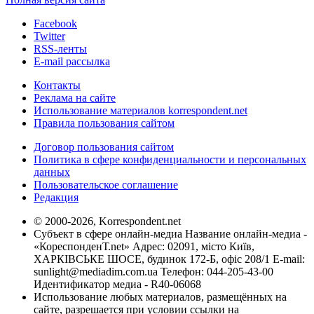
Facebook
Twitter
RSS-ленты
E-mail рассылка
Контакты
Реклама на сайте
Использование материалов korrespondent.net
Правила пользования сайтом
Договор пользования сайтом
Политика в сфере конфиденциальности и персональных
данных
Пользовательское соглашение
Редакция
© 2000-2026, Korrespondent.net
Субъект в сфере онлайн-медиа Название онлайн-медиа -
«КореспонденТ.net» Адрес: 02091, місто Київ,
ХАРКІВСЬКЕ ШОСЕ, будинок 172-Б, офіс 208/1 E-mail:
sunlight@mediadim.com.ua
Телефон: 044-205-43-00
Идентификатор медиа - R40-06068
Использование любых материалов, размещённых на
сайте, разрешается при условии ссылки на