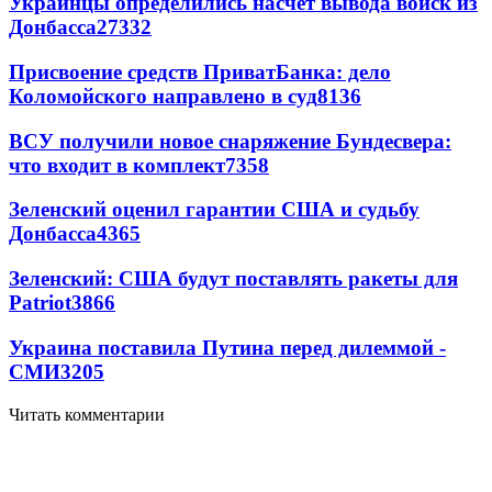
Украинцы определились насчет вывода войск из
Донбасса
27332
Присвоение средств ПриватБанка: дело
Коломойского направлено в суд
8136
ВСУ получили новое снаряжение Бундесвера:
что входит в комплект
7358
Зеленский оценил гарантии США и судьбу
Донбасса
4365
Зеленский: США будут поставлять ракеты для
Patriot
3866
Украина поставила Путина перед дилеммой -
СМИ
3205
Читать комментарии