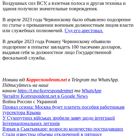
Воздушных сил ВСУ, а взлетная полоса и другая техника и
здания получили значительные повреждения.
В апреле 2023 года Червинскому было объявлено подозрение
по статье о превышении военным должностным лицом власти
или служебных полномочий.
Суд его арестовал.
В декабре 2023 года Роману Червинскому объявили
подозрение в попытке завладеть 100 тысячами долларов,
выдавая себя за должностное лицо Государственной
фискальной службы.
Новини від
Корреспондент.net
в Telegram та WhatsApp.
Підписуйтесь на наші
канали
https://t.me/korrespondentnet
та
WhatsApp
Читайте Korrespondent.net в Google News
Война России с Украиной
Провал сезона: Москва будет платить пособия работникам
турсектора Крыма
У Сухопутних військах зробили заяву щодо інтеграції
Інтернаціональних легіонів
Взрыв в Сыктывкаре: возросло количество пострадавших
Стали известны объемы отключений в пятницу