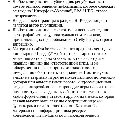
Любое копирование, публикация, републикация и
другое распространение информации, которое содержит
ссылку на "Интерфакс-Украина", EPA / UPG, строго
воспрещается.
Владелец веб-страницы в разделе Я- Корреспондент
является автор публикации.
Любое копирование, перепечатка и воспроизведение
фотографий и/или аудиовизуальных материалов,
принадлежащих правообладателю Getty Images, строго
запрещено.
Материалы сайта korrespondent.net предназначены для
лиц старше 21 года (21+). Участие в азартных играх
может вызвать игровую зависимость. Соблюдайте
правила (принципы) ответственной игры. При
обнаружении первых признаков зависимости
немедленно обратитесь к специалисту. Помните, что
участие в азартных играх не может являться источником
доходов или альтернативой работе. Информационный
ресурс korrespondent.net не проводит игры на реальные
и/или виртуальные деньги, сайт не принимает ни в
какой форме оплату ставок и других платежей, которые
связаны/могут быть связаны с азартными играми,
букмекерами или тотализаторами. Какие-либо
материалы на информационном ресурсе
korrespondent.net публикуются исключительно в