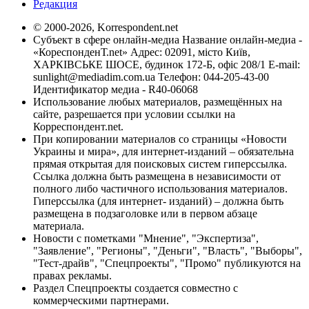
Редакция
© 2000-2026, Korrespondent.net
Субъект в сфере онлайн-медиа Название онлайн-медиа -
«КореспонденТ.net» Адрес: 02091, місто Київ,
ХАРКІВСЬКЕ ШОСЕ, будинок 172-Б, офіс 208/1 E-mail:
sunlight@mediadim.com.ua
Телефон: 044-205-43-00
Идентификатор медиа - R40-06068
Использование любых материалов, размещённых на
сайте, разрешается при условии ссылки на
Корреспондент.net.
При копировании материалов со страницы «Новости
Украины и мира», для интернет-изданий – обязательна
прямая открытая для поисковых систем гиперссылка.
Ссылка должна быть размещена в независимости от
полного либо частичного использования материалов.
Гиперссылка (для интернет- изданий) – должна быть
размещена в подзаголовке или в первом абзаце
материала.
Новости с пометками "Мнение", "Экспертиза",
"Заявление", "Регионы", "Деньги", "Власть", "Выборы",
"Тест-драйв", "Спецпроекты", "Промо" публикуются на
правах рекламы.
Раздел Спецпроекты создается совместно с
коммерческими партнерами.