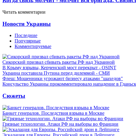
Когда связь молчит - молчит вся бригада. Связи
Читать комментарии
Новости Украины
Последние
Популярные
Комментируемые
Сикорский призвал сбивать ракеты РФ над Украиной
В Крыму взрывы, Керченский мост перекрыт - OSINT
Украина поставила Путина перед дилеммой - СМИ
Флеш: Мошенники угрожают бизнесу атаками "шахедов"
Консульство Украины прокомментировало нападение в Гданьс
Сюжеты
Банкет генералов. Последствия взрыва в Москве
Грязные технологии. Атаки РФ на выборы во Франции
Эскалация для Европы. Российский дрон в Лейпциге