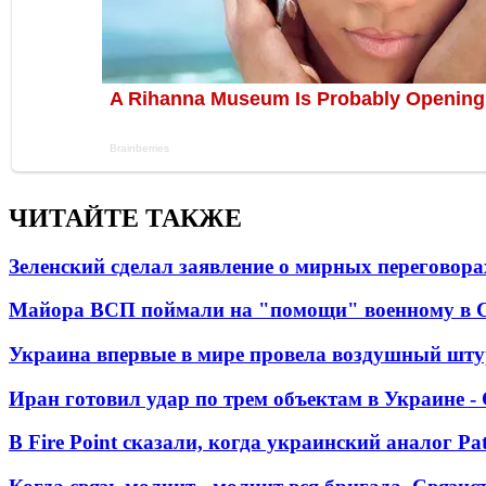
ЧИТАЙТЕ ТАКЖЕ
Зеленский сделал заявление о мирных переговора
Майора ВСП поймали на "помощи" военному в
Украина впервые в мире провела воздушный шту
Иран готовил удар по трем объектам в Украине 
В Fire Point сказали, когда украинский аналог Pa