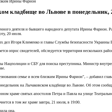
лизким Ирины Фарион
м кладбище во Львове в понедельник, 2
нного деятеля и бывшего народного депутата Ирины Фарион. Ра
оту, 20 июля.
них дел Игоря Клименко и главы Службы безопасности Украины 
тся опрос свидетелей, обследуется территория нескольких райо
лы Нацполиции и СБУ для поиска преступника. Министр внутрен
ве.
знования семье и всем близким Ирины Фарион", – добавил глава
 понедельник на Лычаковском кладбище во Львове. Об этом сооб
нном храме святых апостолов Петра и Павла на улице Театральной
ется в том же храме завтра, 21 июля, в 19:00.
вила она.