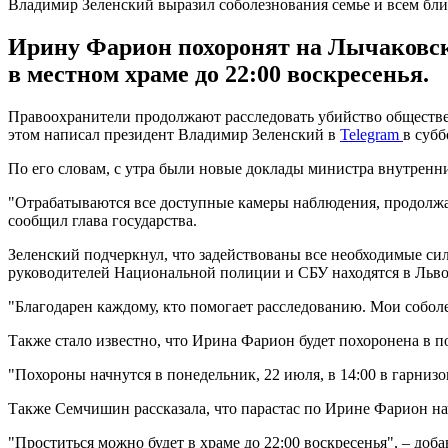
Владимир Зеленский выразил соболезнования семье и всем б
Ирину Фарион похоронят на Лычаковско
в местном храме до 22:00 воскресенья.
Правоохранители продолжают расследовать убийство обществе
этом написал президент Владимир Зеленский в
Telegram
в субб
По его словам, с утра были новые доклады министра внутрен
"Отрабатываются все доступные камеры наблюдения, продолжае
сообщил глава государства.
Зеленский подчеркнул, что задействованы все необходимые си
руководителей Национальной полиции и СБУ находятся в Льво
"Благодарен каждому, кто помогает расследованию. Мои соболе
Также стало известно, что Ирина Фарион будет похоронена в
"Похороны начнутся в понедельник, 22 июля, в 14:00 в гарнизо
Также Семчишин рассказала, что парастас по Ирине Фарион начн
"Проститься можно будет в храме до 22:00 воскресенья", – доба