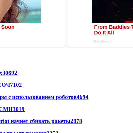
х
30692
 СОЧ
7102
рм с использованием роботов
4694
- СМИ
3019
triot начнет сбивать ракеты
2878