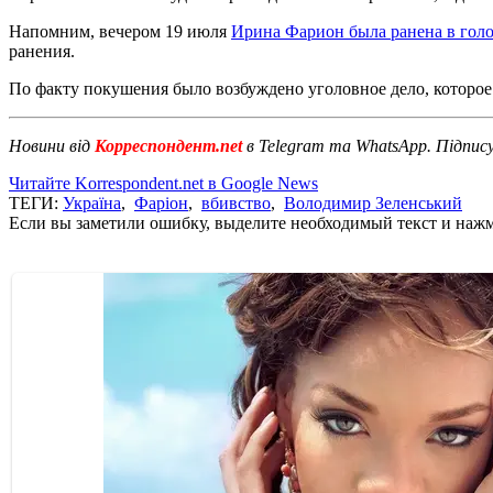
Напомним, вечером 19 июля
Ирина Фарион была ранена в гол
ранения.
По факту покушения было возбуждено уголовное дело, которо
Новини від
Корреспондент.net
в Telegram та WhatsApp. Підпис
Читайте Korrespondent.net в Google News
ТЕГИ:
Україна
,
Фаріон
,
вбивство
,
Володимир Зеленський
Если вы заметили ошибку, выделите необходимый текст и нажми