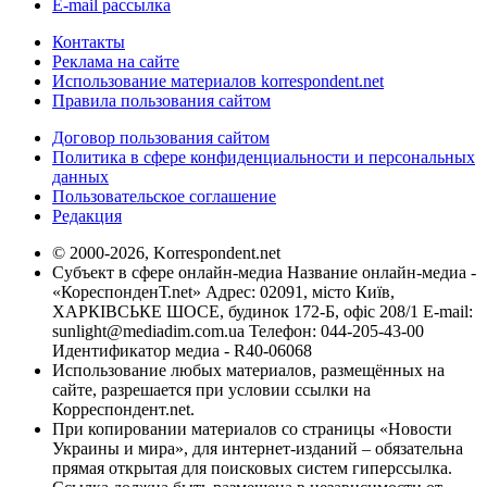
E-mail рассылка
Контакты
Реклама на сайте
Использование материалов korrespondent.net
Правила пользования сайтом
Договор пользования сайтом
Политика в сфере конфиденциальности и персональных
данных
Пользовательское соглашение
Редакция
© 2000-2026, Korrespondent.net
Субъект в сфере онлайн-медиа Название онлайн-медиа -
«КореспонденТ.net» Адрес: 02091, місто Київ,
ХАРКІВСЬКЕ ШОСЕ, будинок 172-Б, офіс 208/1 E-mail:
sunlight@mediadim.com.ua
Телефон: 044-205-43-00
Идентификатор медиа - R40-06068
Использование любых материалов, размещённых на
сайте, разрешается при условии ссылки на
Корреспондент.net.
При копировании материалов со страницы «Новости
Украины и мира», для интернет-изданий – обязательна
прямая открытая для поисковых систем гиперссылка.