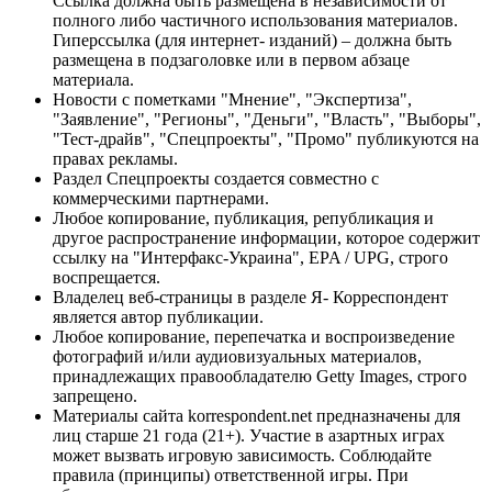
Ссылка должна быть размещена в независимости от
полного либо частичного использования материалов.
Гиперссылка (для интернет- изданий) – должна быть
размещена в подзаголовке или в первом абзаце
материала.
Новости с пометками "Мнение", "Экспертиза",
"Заявление", "Регионы", "Деньги", "Власть", "Выборы",
"Тест-драйв", "Спецпроекты", "Промо" публикуются на
правах рекламы.
Раздел Спецпроекты создается совместно с
коммерческими партнерами.
Любое копирование, публикация, републикация и
другое распространение информации, которое содержит
ссылку на "Интерфакс-Украина", EPA / UPG, строго
воспрещается.
Владелец веб-страницы в разделе Я- Корреспондент
является автор публикации.
Любое копирование, перепечатка и воспроизведение
фотографий и/или аудиовизуальных материалов,
принадлежащих правообладателю Getty Images, строго
запрещено.
Материалы сайта korrespondent.net предназначены для
лиц старше 21 года (21+). Участие в азартных играх
может вызвать игровую зависимость. Соблюдайте
правила (принципы) ответственной игры. При