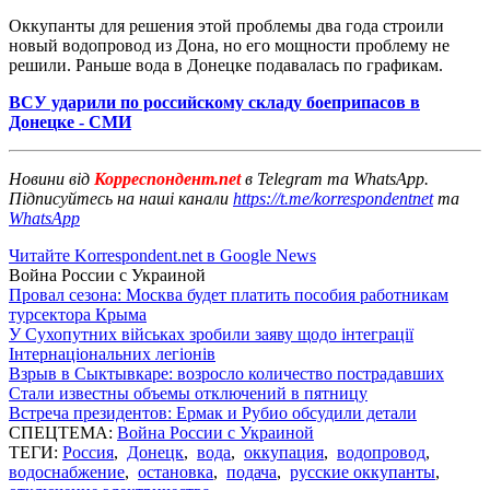
Оккупанты для решения этой проблемы два года строили
новый водопровод из Дона, но его мощности проблему не
решили. Раньше вода в Донецке подавалась по графикам.
ВСУ ударили по российскому складу боеприпасов в
Донецке - СМИ
Новини від
Корреспондент.net
в Telegram та WhatsApp.
Підписуйтесь на наші канали
https://t.me/korrespondentnet
та
WhatsApp
Читайте Korrespondent.net в Google News
Война России с Украиной
Провал сезона: Москва будет платить пособия работникам
турсектора Крыма
У Сухопутних військах зробили заяву щодо інтеграції
Інтернаціональних легіонів
Взрыв в Сыктывкаре: возросло количество пострадавших
Стали известны объемы отключений в пятницу
Встреча президентов: Ермак и Рубио обсудили детали
СПЕЦТЕМА:
Война России с Украиной
ТЕГИ:
Россия
,
Донецк
,
вода
,
оккупация
,
водопровод
,
водоснабжение
,
остановка
,
подача
,
русские оккупанты
,