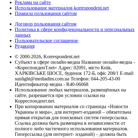
Реклама на сайте
Использование материалов korrespondent.net
Правила пользования сайтом
Договор пользования сайтом
Политика в сфере конфиденциальности и персональных
данных
Пользовательское соглашение
Редакция
© 2000-2026, Korrespondent.net
Субъект в сфере онлайн-медиа Название онлайн-медиа -
«КореспонденТ.net» Адрес: 02091, місто Київ,
ХАРКІВСЬКЕ ШОСЕ, будинок 172-Б, офіс 208/1 E-mail:
sunlight@mediadim.com.ua
Телефон: 044-205-43-00
Идентификатор медиа - R40-06068
Использование любых материалов, размещённых на
сайте, разрешается при условии ссылки на
Корреспондент.net.
При копировании материалов со страницы «Новости
Украины и мира», для интернет-изданий – обязательна
прямая открытая для поисковых систем гиперссылка.
Ссылка должна быть размещена в независимости от
полного либо частичного использования материалов.
Гиперссылка (для интернет- изданий) – должна быть