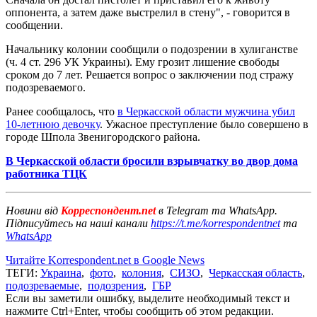
оппонента, а затем даже выстрелил в стену", - говорится в
сообщении.
Начальнику колонии сообщили о подозрении в хулиганстве
(ч. 4 ст. 296 УК Украины). Ему грозит лишение свободы
сроком до 7 лет. Решается вопрос о заключении под стражу
подозреваемого.
Ранее сообщалось, что
в Черкасской области мужчина убил
10-летнюю девочку
. Ужасное преступление было совершено в
городе Шпола Звенигородского района.
В Черкасской области бросили взрывчатку во двор дома
работника ТЦК
Новини від
Корреспондент.net
в Telegram та WhatsApp.
Підписуйтесь на наші канали
https://t.me/korrespondentnet
та
WhatsApp
Читайте Korrespondent.net в Google News
ТЕГИ:
Украина
,
фото
,
колония
,
СИЗО
,
Черкасская область
,
подозреваемые
,
подозрения
,
ГБР
Если вы заметили ошибку, выделите необходимый текст и
нажмите Ctrl+Enter, чтобы сообщить об этом редакции.