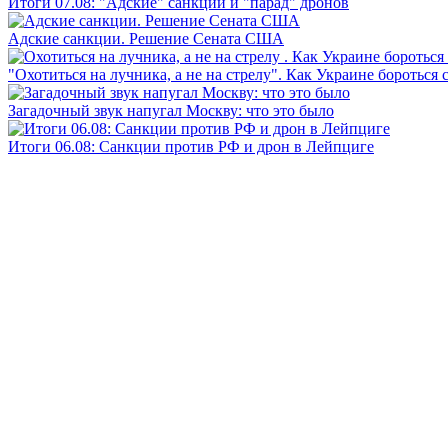
Итоги 07.08: "Адские" санкции и "парад" дронов
Адские санкции. Решение Сената США
"Охотиться на лучника, а не на стрелу". Как Украине бороться 
Загадочный звук напугал Москву: что это было
Итоги 06.08: Санкции против РФ и дрон в Лейпциге