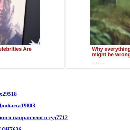
х
29518
Донбасса
19803
кого направлено в суд
7712
 СОЧ
7636