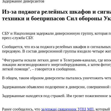
Задержание диверсантов
Из-за поджога релейных шкафов и сигн
техники и боеприпасов Сил обороны Ук
СБУ и Нацполиция задержали диверсионную группу, которая 
пресс-служба СБУ.
Сообщается, что из-за поджога релейных шкафов и сигнальных
передовую. В состав диверсионной группы входило четыре ж
"Фигуранты искали легких денег в Телеграмм-каналах, где вп
локации железнодорожного энергооборудования, а затем фото
легкой помощи", – говорится в сообщении.
В общем, таким образом диверсенты пытались уничтожить чет
Задержанным объявлено подозрение в диверсии, совершенной 
Задержанные находятся под стражей. Им грозит пожизненное 
Ранее сообщалось, что
задержан священник УПЦ МП
, который