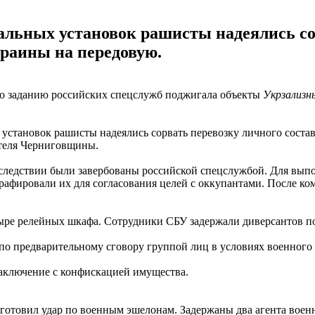
альных установок рашисты надеялись сор
раины на передовую.
по заданию российских спецслужб поджигала объекты
Укрзализн
 установок рашисты надеялись сорвать перевозку личного соста
ителя Черниговщины.
оследствии были завербованы российской спецслужбой. Для вып
графировали их для согласования целей с оккупантами. После к
ыре релейных шкафа. Сотрудники СБУ задержали диверсантов по
по предварительному сговору группой лиц в условиях военного
заключение с конфискацией имущества.
 готовил удар по военным эшелонам. Задержаны два агента вое