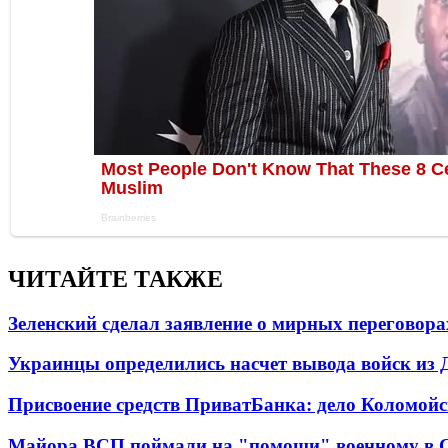
ЧИТАЙТЕ ТАКЖЕ
Зеленский сделал заявление о мирных переговора
Украинцы определились насчет вывода войск из 
Присвоение средств ПриватБанка: дело Коломойс
Майора ВСП поймали на "помощи" военному в