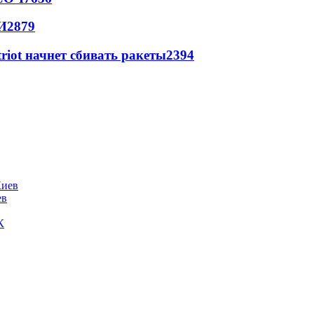
И
2879
triot начнет сбивать ракеты
2394
ев
К