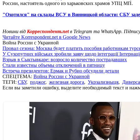
России, настоятель одного из харьковских храмов УПЦ МП.
"Охотился" на склады ВСУ в Винницкой области: СБУ зад
Новини від
Корреспондент.net
в Telegram та WhatsApp. Підпис
Читайте Korrespondent.net в Google News
Война России с Украиной
Провал сезона: Москва будет платить пособия работникам тур
У Сухопутних військах зробили заяву щодо інтеграції Інтернац
Взрыв в Сыктывкаре: возросло количество пострадавших
Стали известны объемы отключений в пятницу
Встреча президентов: Ермак и Рубио обсудили детали
СПЕЦТЕМА:
Война России с Украиной
ТЕГИ:
СБУ
,
поджог
,
железная дорога
,
Укрзализныця
,
Диверс
Если вы заметили ошибку, выделите необходимый текст и нажми