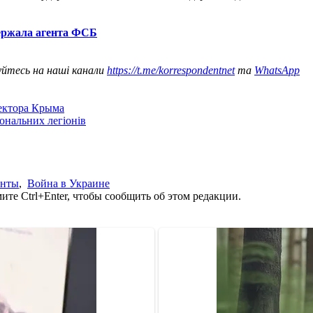
ержала агента ФСБ
уйтесь на наші канали
https://t.me/korrespondentnet
та
WhatsApp
сектора Крыма
іональних легіонів
анты
,
Война в Украине
те Ctrl+Enter, чтобы сообщить об этом редакции.