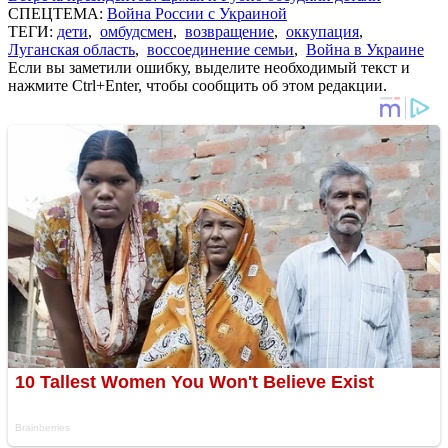
СПЕЦТЕМА:
Война России с Украиной
ТЕГИ:
дети
,
омбудсмен
,
возвращение
,
оккупация
,
Луганская область
,
воссоединение семьи
,
Война в Украине
Если вы заметили ошибку, выделите необходимый текст и
нажмите Ctrl+Enter, чтобы сообщить об этом редакции.