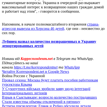
гуманитарные вопросы. Украина в очередной раз выражает
максимальный интерес к возвращению наших граждан домой
и работает над этим", - говорится в сообщении.
Напомним, в начале полномасштабного вторжения
страна-
агрессор вывезла из Херсона 46 детей,
где они - неизвестно до
сих пор.
Лубинец назвал количество возвращенных в Украину
депортированных детей
Новини від
Корреспондент.net
в Telegram та WhatsApp.
Підписуйтесь на наші
канали
https://t.me/korrespondentnet
та
WhatsApp
Читайте Korrespondent.net в Google News
Война России с Украиной
Провал сезона: Москва будет платить пособия работникам
турсектора Крыма
У Сухопутних військах зробили заяву щодо інтеграції
Інтернаціональних легіонів
Взрыв в Сыктывкаре: возросло количество пострадавших
Стали известны объемы отключений в пятницу
Встреча президентов: Ермак и Рубио обсудили детали