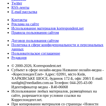
Twitter
RSS-ленты
E-mail рассылка
Контакты
Реклама на сайте
Использование материалов korrespondent.net
Правила пользования сайтом
Договор пользования сайтом
Политика в сфере конфиденциальности и персональных
данных
Пользовательское соглашение
Редакция
© 2000-2026, Korrespondent.net
Субъект в сфере онлайн-медиа Название онлайн-медиа -
«КореспонденТ.net» Адрес: 02091, місто Київ,
ХАРКІВСЬКЕ ШОСЕ, будинок 172-Б, офіс 208/1 E-mail:
sunlight@mediadim.com.ua
Телефон: 044-205-43-00
Идентификатор медиа - R40-06068
Использование любых материалов, размещённых на
сайте, разрешается при условии ссылки на
Корреспондент.net.
При копировании материалов со страницы «Новости