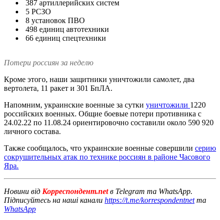
387 артиллерийских систем
5 РСЗО
8 установок ПВО
498 единиц автотехники
66 единиц спецтехники
Потери россиян за неделю
Кроме этого, наши защитники уничтожили самолет, два
вертолета, 11 ракет и 301 БпЛА.
Напомним, украинские военные за сутки
уничтожили
1220
российских военных. Общие боевые потери противника с
24.02.22 по 11.08.24 ориентировочно составили около 590 920
личного состава.
Также сообщалось, что украинские военные совершили
серию
сокрушительных атак по технике россиян в районе Часового
Яра.
Новини від
Корреспондент.net
в Telegram та WhatsApp.
Підписуйтесь на наші канали
https://t.me/korrespondentnet
та
WhatsApp