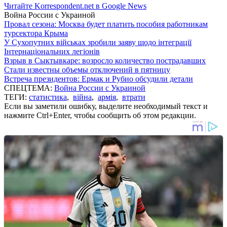
Читайте Korrespondent.net в Google News
Война России с Украиной
Провал сезона: Москва будет платить пособия работникам
турсектора Крыма
У Сухопутних військах зробили заяву щодо інтеграції
Інтернаціональних легіонів
Взрыв в Сыктывкаре: возросло количество пострадавших
Стали известны объемы отключений в пятницу
Встреча президентов: Ермак и Рубио обсудили детали
СПЕЦТЕМА:
Война России с Украиной
ТЕГИ:
статистика
,
війна
,
армія
,
втрати
Если вы заметили ошибку, выделите необходимый текст и
нажмите Ctrl+Enter, чтобы сообщить об этом редакции.