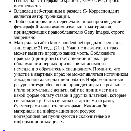
ссылку на "Интерфакс-Украина", EPA / UPG, строго
воспрещается.
Владелец веб-страницы в разделе Я- Корреспондент
является автор публикации.
Любое копирование, перепечатка и воспроизведение
фотографий и/или аудиовизуальных материалов,
принадлежащих правообладателю Getty Images, строго
запрещено.
Материалы сайта korrespondent.net предназначены для
лиц старше 21 года (21+). Участие в азартных играх
может вызвать игровую зависимость. Соблюдайте
правила (принципы) ответственной игры. При
обнаружении первых признаков зависимости
немедленно обратитесь к специалисту. Помните, что
участие в азартных играх не может являться источником
доходов или альтернативой работе. Информационный
ресурс korrespondent.net не проводит игры на реальные
и/или виртуальные деньги, сайт не принимает ни в
какой форме оплату ставок и других платежей, которые
связаны/могут быть связаны с азартными играми,
букмекерами или тотализаторами. Какие-либо
материалы на информационном ресурсе
korrespondent.net публикуются исключительно в
информационных целях.