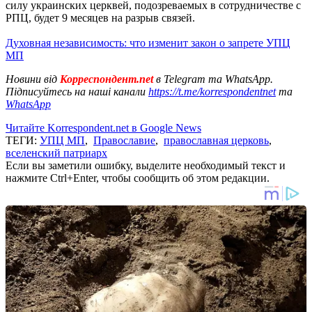
силу украинских церквей, подозреваемых в сотрудничестве с
РПЦ, будет 9 месяцев на разрыв связей.
Духовная независимость: что изменит закон о запрете УПЦ
МП
Новини від
Корреспондент.net
в Telegram та WhatsApp.
Підписуйтесь на наші канали
https://t.me/korrespondentnet
та
WhatsApp
Читайте Korrespondent.net в Google News
ТЕГИ:
УПЦ МП
,
Православие
,
православная церковь
,
вселенский патриарх
Если вы заметили ошибку, выделите необходимый текст и
нажмите Ctrl+Enter, чтобы сообщить об этом редакции.