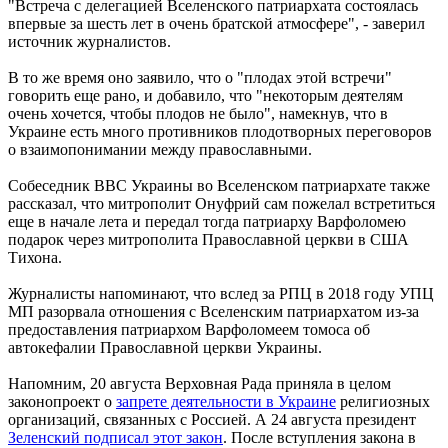
"Встреча с делегацией Вселенского патриархата состоялась
впервые за шесть лет в очень братской атмосфере", - заверил
источник журналистов.
В то же время оно заявило, что о "плодах этой встречи"
говорить еще рано, и добавило, что "некоторым деятелям
очень хочется, чтобы плодов не было", намекнув, что в
Украине есть много противников плодотворных переговоров
о взаимопонимании между православными.
Собеседник ВВС Украины во Вселенском патриархате также
рассказал, что митрополит Онуфрий сам пожелал встретиться
еще в начале лета и передал тогда патриарху Варфоломею
подарок через митрополита Православной церкви в США
Тихона.
Журналисты напоминают, что вслед за РПЦ в 2018 году УПЦ
МП разорвала отношения с Вселенским патриархатом из-за
предоставления патриархом Варфоломеем томоса об
автокефалии Православной церкви Украины.
Напомним, 20 августа Верховная Рада приняла в целом
законопроект о
запрете деятельности в Украине
религиозных
организаций, связанных с Россией. А 24 августа президент
Зеленский подписал этот закон
. После вступления закона в