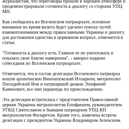
журналистам, что переговоры прошли в хорошей атмосфере и
продемонстрировали готовность к диалогу со стороны УПЦ
МП.
Как сообщалось во Вселенском патриархате, основное
внимание во время визита будет уделено поиску путей
взаимопонимания между православными Украины и диалогу
для достижения единства в церковном вопросе, отмечается в
статье.
"Готовность к диалогу есть. Главное ее не уничтожать и
показать свои благие намерения", - заверил издание
собеседник во Вселенском патриархате.
Отмечается, что в состав делегации Вселенского патриарха
вошли архиепископ Виннипежский Илларион, митрополит
Писидийский Иов и патриарший диакон Эпифаний
Каменович, все они украинцы по происхождению.
Эта делегация встретилась с предстоятелем Православной
церкви Украины митрополитом Епифанием, руководителем
УГКЦ Святославом и бывшим патриархом УПЦ КП
митрополитом Филаретом. Кроме того, намечена встреча
делегации с президентом Украины Владимиром Зеленским.