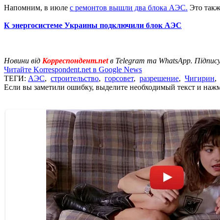
Напомним, в июле
с ремонтов вышли два блока АЭС.
Это такж
К энергосистеме Украины подключили блок АЭС
Новини від
Корреспондент.net
в Telegram та WhatsApp. Підпис
Читайте Korrespondent.net в Google News
ТЕГИ:
АЭС
,
строительство
,
горсовет
,
разрешение
,
Чигирин
Если вы заметили ошибку, выделите необходимый текст и нажми