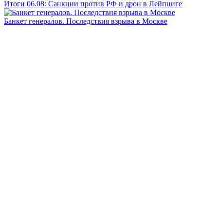
Итоги 06.08: Санкции против РФ и дрон в Лейпциге
Банкет генералов. Последствия взрыва в Москве