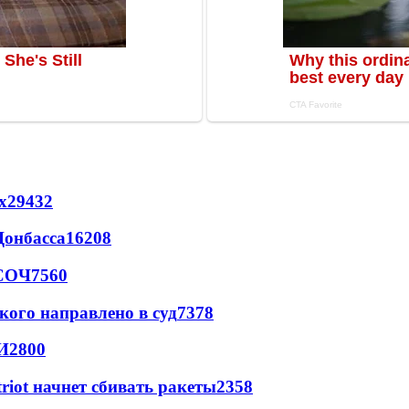
х
29432
Донбасса
16208
 СОЧ
7560
кого направлено в суд
7378
И
2800
triot начнет сбивать ракеты
2358