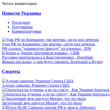
Читать комментарии
Новости Украины
Последние
Популярные
Комментируемые
Удар РФ по Киевщине: три жертвы, среди них ребенок
РФ создала "украинскую бригаду" из пленных - ISW
В Киеве и Днепре прогремели взрывы - СМИ
Россияне приблизились к Константиновке - DeepState
Жовква рассказал, о чем будут говорить Зеленский и Вучич
Сюжеты
Адские санкции. Решение Сената США
"Охотиться на лучника, а не на стрелу". Как Украине бороться 
Загадочный звук напугал Москву: что это было