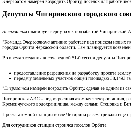
Энергоатом намерен возродить Орбиту, поселок для работник
Депутаты Чигиринского городского сов
Энергоатом
планирует вернуться к подзабытой Чигиринской АЭ
"Команда
Энергоатома
активно работает над поиском новых 
городка Орбита Черкасской области. Там планируется возведен
Во время заседания внеочередной 51-й сессии депутаты Чигири
предоставление разрешения на разработку проекта земл
передачу земельных участков общей площадью 38,1493 
"
Энергоатом
намерен возродить Орбиту, сделав ее одним из 
Чигиринская АЭС – недостроенная атомная электростанция, ра
Кременчугского водохранилища, между селами Стецовка и Вит
Проект атомной станции возле Чигирина рассматривали еще пр
Для сотрудников станции строился поселок Орбита.