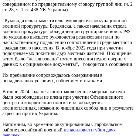
совершенном по предварительному сговору группой лиц (ч. 2
ст. 28, ч. 1 ст. 438 УК Украины).
"Руководитель и заместитель руководителя оккупационной
военной прокуратуры Бердянска, а также начальник отдела
военной прокуратуры объединенной группировки войск РФ
по указанию высшего руководства реализовали план по
насильственному подавлению сопротивления среди местного
гражданского населения. В ноябре 2022 года при участии
подозреваемых похитили двух местных жителей. Похищение
затем было "легализовано" путем внесения недостоверных
данных в официальные документы", - говорится в сообщении.
Их пребывание сопровождалось содержанием в
ненадлежащих условиях, избиением и пытками.
В июне 2024 года незаконно заключенные мирные жители
были освобождены из плена при участии Объединенного
центра по координации поиска и освобождения
военнопленных, незаконно лишенных свобод лиц в результате
агрессии против Украины.
Напомним, во временно оккупированном Старобельском
районе российский военный
изнасиловал и убил двух
девушек
.