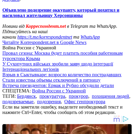
Объявлено подозрение оккупанту, который похитил и
насиловал жительницу Херсонщины
Новини від
Корреспондент.net
в Telegram та WhatsApp.
Підписуйтесь на наші
канали
https://t.me/korrespondentnet
та
WhatsApp
Читайте Korrespondent.net в Google News
Война России с Украиной
Провал сезона: Москва будет платить пособия работникам
турсектора Крыма
У Сухопутних військах зробили заяву щодо інтеграції
Інтернаціональних легіонів
Взрыв в Сыктывкаре: возросло количество пострадавших
Стали известны объемы отключений в пятницу
Встреча президентов: Ермак и Рубио обсудили детали
СПЕЦТЕМА:
Война России с Украиной
ТЕГИ:
Бердянск
,
прокуратура
,
прокурор
,
похищения людей
,
подозреваемые
,
подозрения
,
Офис генпрокурора
Если вы заметили ошибку, выделите необходимый текст и
нажмите Ctrl+Enter, чтобы сообщить об этом редакции.