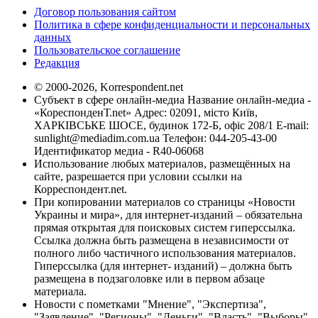
Договор пользования сайтом
Политика в сфере конфиденциальности и персональных
данных
Пользовательское соглашение
Редакция
© 2000-2026, Korrespondent.net
Субъект в сфере онлайн-медиа Название онлайн-медиа -
«КореспонденТ.net» Адрес: 02091, місто Київ,
ХАРКІВСЬКЕ ШОСЕ, будинок 172-Б, офіс 208/1 E-mail:
sunlight@mediadim.com.ua
Телефон: 044-205-43-00
Идентификатор медиа - R40-06068
Использование любых материалов, размещённых на
сайте, разрешается при условии ссылки на
Корреспондент.net.
При копировании материалов со страницы «Новости
Украины и мира», для интернет-изданий – обязательна
прямая открытая для поисковых систем гиперссылка.
Ссылка должна быть размещена в независимости от
полного либо частичного использования материалов.
Гиперссылка (для интернет- изданий) – должна быть
размещена в подзаголовке или в первом абзаце
материала.
Новости с пометками "Мнение", "Экспертиза",
"Заявление", "Регионы", "Деньги", "Власть", "Выборы",