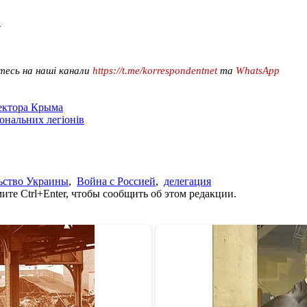
ы
тесь на наші канали
https://t.me/korrespondentnet
та
WhatsApp
сектора Крыма
іональних легіонів
ьство Украины
,
Война с Россией
,
делегация
те Ctrl+Enter, чтобы сообщить об этом редакции.