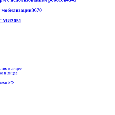
т мобилизации
3670
- СМИ
3051
во в лицее
иков РФ