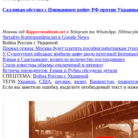
Салливан обсудил с Цзиньпином войну РФ против Украин
Новини від
Корреспондент.net
в Telegram та WhatsApp. Підписуй
Читайте Korrespondent.net в Google News
Война России с Украиной
Провал сезона: Москва будет платить пособия работникам тур
У Сухопутних військах зробили заяву щодо інтеграції Інтернац
Взрыв в Сыктывкаре: возросло количество пострадавших
Стали известны объемы отключений в пятницу
Встреча президентов: Ермак и Рубио обсудили детали
СПЕЦТЕМА:
Война России с Украиной
ТЕГИ:
Украина
,
США
,
оружие
,
визит
,
Вашингтон
,
правител
Если вы заметили ошибку, выделите необходимый текст и нажми