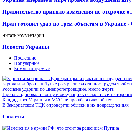
Правительство приняло изменения по отсрочке о
Иран готовил удар по трем объектам в Украине 
Читать комментарии
Новости Украины
Последние
Популярные
Комментируемые
Зарплата за бронь: в Луцке раскрыли фиктивное трудоустройст
Россияне ударили по Днепропетровщине, много жертв
Пропагандировали войну и оккупацию: раскрыта сеть сторонн
Кандидат от Украины в МУС не прошёл языковой тест
В Закарпатском ТЦК опровергли обыски в их подразделениях
Сюжеты