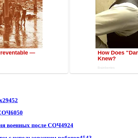
х
29452
 СОЧ
6050
ия военных после СОЧ
4924
рм с использованием роботов
4543