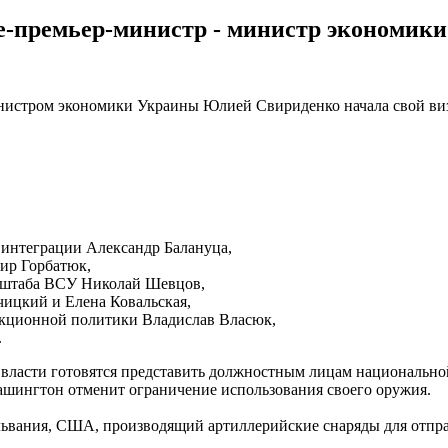
е-премьер-министр - министр экономи
министром экономики Украины Юлией Свириденко начала свой ви
 интеграции Александр Балануца,
ир Горбатюк,
о штаба ВСУ Николай Шевцов,
чицкий и Елена Ковальская,
нкционной политики Владислав Власюк,
.
й власти готовятся представить должностным лицам национальн
ашингтон отменит ограничение использования своего оружия.
львания, США, производящий артиллерийские снаряды для отпр