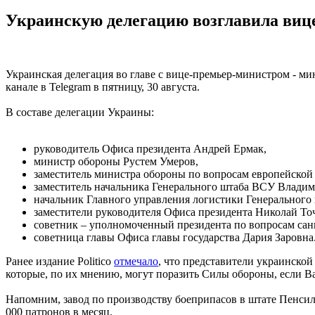
Украинскую делегацию возглавила виц
Украинская делегация во главе с вице-премьер-министром - 
канале в Telegram в пятницу, 30 августа.
В составе делегации Украины:
руководитель Офиса президента Андрей Ермак,
министр обороны Рустем Умеров,
заместитель министра обороны по вопросам европейской
заместитель начальника Генерального штаба ВСУ Владим
начальник Главного управления логистики Генеральног
заместители руководителя Офиса президента Николай То
советник – уполномоченный президента по вопросам са
советница главы Офиса главы государства Дария Заровна
Ранее издание Politico
отмечало
, что представители украинско
которые, по их мнению, могут поразить Силы обороны, если В
Напомним, завод по производству боеприпасов в штате Пенси
000 патронов в месяц.