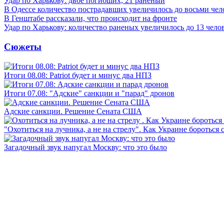
Удар по Харькову: двое погибших, 21 раненый
В Одессе количество пострадавших увеличилось до восьми чел
В Генштабе рассказали, что происходит на фронте
Удар по Харькову: количество раненых увеличилось до 13 чело
Сюжеты
Итоги 08.08: Patriot будет и минус два НПЗ
Итоги 07.08: "Адские" санкции и "парад" дронов
Адские санкции. Решение Сената США
"Охотиться на лучника, а не на стрелу". Как Украине бороться 
Загадочный звук напугал Москву: что это было