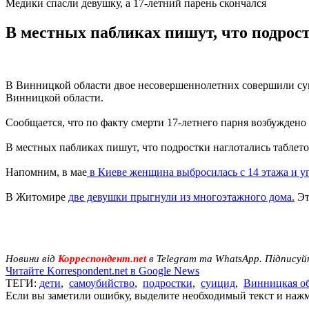
Медики спасли девушку, а 17-летний парень скончался
В местных пабликах пишут, что подрост
В Винницкой области двое несовершеннолетних совершили суиц
Винницкой области.
Сообщается, что по факту смерти 17-летнего парня возбуждено
В местных пабликах пишут, что подростки наглотались таблето
Напомним, в мае
в Киеве женщина выбросилась с 14 этажа и у
В Житомире
две девушки прыгнули из многоэтажного дома.
Эт
Новини від
Корреспондент.net
в Telegram та WhatsApp. Підписуй
Читайте Korrespondent.net в Google News
ТЕГИ:
дети
,
самоубийство
,
подростки
,
суицид
,
Винницкая об
Если вы заметили ошибку, выделите необходимый текст и нажми