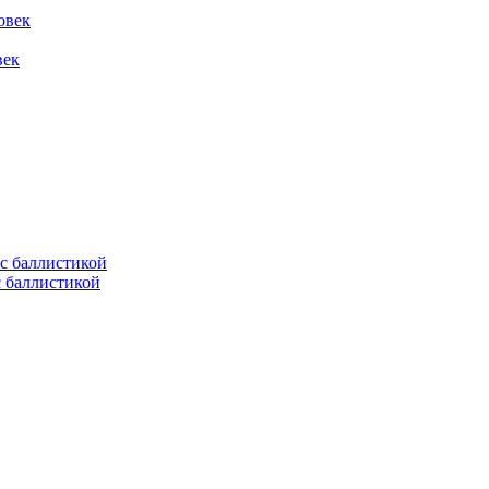
овек
век
с баллистикой