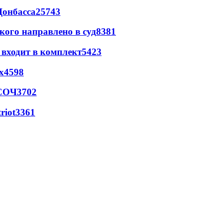
Донбасса
25743
кого направлено в суд
8381
 входит в комплект
5423
х
4598
 СОЧ
3702
riot
3361