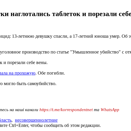
ки наглотались таблеток и порезали себ
ид: 13-летнюю девушку спасли, а 17-летний юноша умер. Об это
 уголовное производство по статье "Умышленное убийство" с отм
к и порезали себе вены.
пала на прохожую
. Обе погибли.
о могло быть самоубийство.
тесь на наші канали
https://t.me/korrespondentnet
та
WhatsApp
ласть
,
несовершеннолетние
те Ctrl+Enter, чтобы сообщить об этом редакции.