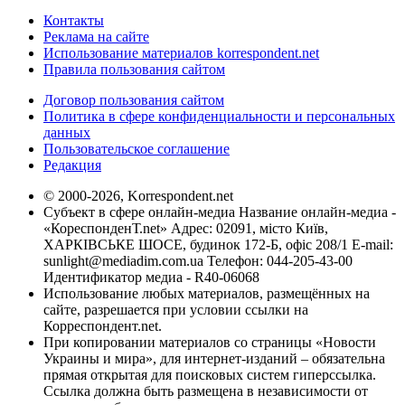
Контакты
Реклама на сайте
Использование материалов korrespondent.net
Правила пользования сайтом
Договор пользования сайтом
Политика в сфере конфиденциальности и персональных
данных
Пользовательское соглашение
Редакция
© 2000-2026, Korrespondent.net
Субъект в сфере онлайн-медиа Название онлайн-медиа -
«КореспонденТ.net» Адрес: 02091, місто Київ,
ХАРКІВСЬКЕ ШОСЕ, будинок 172-Б, офіс 208/1 E-mail:
sunlight@mediadim.com.ua
Телефон: 044-205-43-00
Идентификатор медиа - R40-06068
Использование любых материалов, размещённых на
сайте, разрешается при условии ссылки на
Корреспондент.net.
При копировании материалов со страницы «Новости
Украины и мира», для интернет-изданий – обязательна
прямая открытая для поисковых систем гиперссылка.
Ссылка должна быть размещена в независимости от