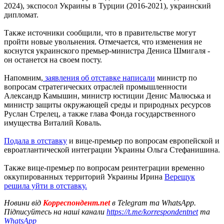
2024), экспосол Украины в Турции (2016-2021), украинский
дипломат.
Также источники сообщили, что в правительстве могут
пройти новые увольнения. Отмечается, что изменения не
коснутся украинского премьер-министра Дениса Шмигаля -
он останется на своем посту.
Напомним,
заявления об отставке написали
министр по
вопросам стратегических отраслей промышленности
Александр Камышин, министр юстиции Денис Малюська и
министр защиты окружающей среды и природных ресурсов
Руслан Стрелец, а также глава Фонда государственного
имущества Виталий Коваль.
Подала в отставку
и вице-премьер по вопросам европейской и
евроатлантической интеграции Украины Ольга Стефанишина.
Также вице-премьер по вопросам реинтеграции временно
оккупированных территорий Украины Ирина
Верещук
решила уйти в отставку.
Новини від
Корреспондент.net
в Telegram та WhatsApp.
Підписуйтесь на наші канали
https://t.me/korrespondentnet
та
WhatsApp