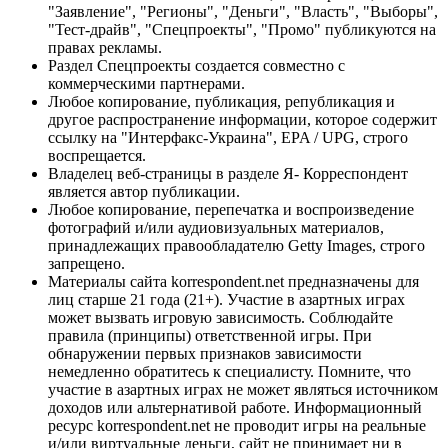
"Заявление", "Регионы", "Деньги", "Власть", "Выборы",
"Тест-драйв", "Спецпроекты", "Промо" публикуются на
правах рекламы.
Раздел Спецпроекты создается совместно с
коммерческими партнерами.
Любое копирование, публикация, републикация и
другое распространение информации, которое содержит
ссылку на "Интерфакс-Украина", EPA / UPG, строго
воспрещается.
Владелец веб-страницы в разделе Я- Корреспондент
является автор публикации.
Любое копирование, перепечатка и воспроизведение
фотографий и/или аудиовизуальных материалов,
принадлежащих правообладателю Getty Images, строго
запрещено.
Материалы сайта korrespondent.net предназначены для
лиц старше 21 года (21+). Участие в азартных играх
может вызвать игровую зависимость. Соблюдайте
правила (принципы) ответственной игры. При
обнаружении первых признаков зависимости
немедленно обратитесь к специалисту. Помните, что
участие в азартных играх не может являться источником
доходов или альтернативой работе. Информационный
ресурс korrespondent.net не проводит игры на реальные
и/или виртуальные деньги, сайт не принимает ни в