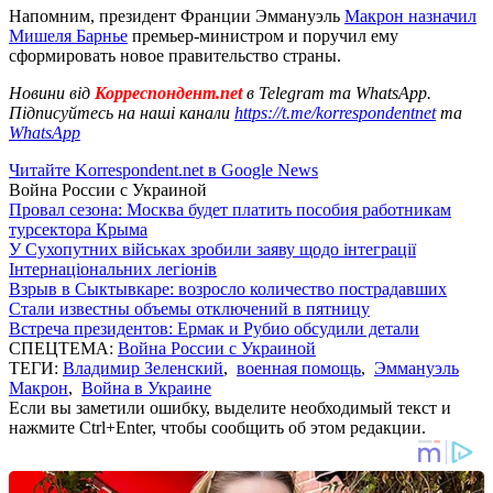
Напомним, президент Франции Эммануэль
Макрон назначил
Мишеля Барнье
премьер-министром и поручил ему
сформировать новое правительство страны.
Новини від
Корреспондент.net
в Telegram та WhatsApp.
Підписуйтесь на наші канали
https://t.me/korrespondentnet
та
WhatsApp
Читайте Korrespondent.net в Google News
Война России с Украиной
Провал сезона: Москва будет платить пособия работникам
турсектора Крыма
У Сухопутних військах зробили заяву щодо інтеграції
Інтернаціональних легіонів
Взрыв в Сыктывкаре: возросло количество пострадавших
Стали известны объемы отключений в пятницу
Встреча президентов: Ермак и Рубио обсудили детали
СПЕЦТЕМА:
Война России с Украиной
ТЕГИ:
Владимир Зеленский
,
военная помощь
,
Эммануэль
Макрон
,
Война в Украине
Если вы заметили ошибку, выделите необходимый текст и
нажмите Ctrl+Enter, чтобы сообщить об этом редакции.