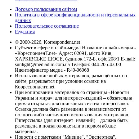
Договор пользования сайтом
Политика в сфере конфиденциальности и персональных
данных
Пользовательское соглашение
Редакция
© 2000-2026, Korrespondent.net
Субъект в сфере онлайн-медиа Название онлайн-медиа -
«КореспонденТ.net» Адрес: 02091, місто Київ,
ХАРКІВСЬКЕ ШОСЕ, будинок 172-Б, офіс 208/1 E-mail:
sunlight@mediadim.com.ua
Телефон: 044-205-43-00
Идентификатор медиа - R40-06068
Использование любых материалов, размещённых на
сайте, разрешается при условии ссылки на
Корреспондент.net.
При копировании материалов со страницы «Новости
Украины и мира», для интернет-изданий – обязательна
прямая открытая для поисковых систем гиперссылка.
Ссылка должна быть размещена в независимости от
полного либо частичного использования материалов.
Гиперссылка (для интернет- изданий) – должна быть
размещена в подзаголовке или в первом абзаце
материала.
Новости с пометками "Мнение", "Экспертиза",