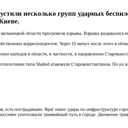
апустили несколько групп ударных беспи
Киеве.
в Хмельницкой области прогремели взрывы. Взрывы раздавались 
обственных корреспондентов. Через 10 минут после этого в обл
ии шахедов в области, в частности, в направлении Староконст
пилотники типа Shahed атаковали Староконстантинов. По их ин
, есть пострадавшие. Враг нанес удары по инфраструктуре города
россияне уничтожили трамвайный путь в городе. Движение трам