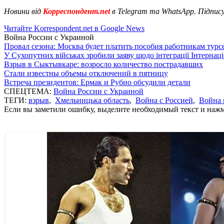
Новини від
Корреспондент.net
в Telegram та WhatsApp. Підпис
Читайте Korrespondent.net в Google News
Война России с Украиной
Провал сезона: Москва будет платить пособия работникам тур
У Сухопутних військах зробили заяву щодо інтеграції Інтернац
Взрыв в Сыктывкаре: возросло количество пострадавших
Стали известны объемы отключений в пятницу
Встреча президентов: Ермак и Рубио обсудили детали
СПЕЦТЕМА:
Война России с Украиной
ТЕГИ:
взрыв
,
Хмельницька область
,
Война с Россией
,
Война 
Если вы заметили ошибку, выделите необходимый текст и нажми