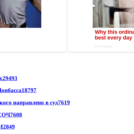
х
29493
Донбасса
18797
кого направлено в суд
7619
 СОЧ
7608
И
2849