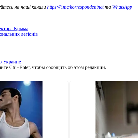
уйтесь на наші канали
https://t.me/korrespondentnet
та
WhatsApp
сектора Крыма
іональних легіонів
в Украине
те Ctrl+Enter, чтобы сообщить об этом редакции.