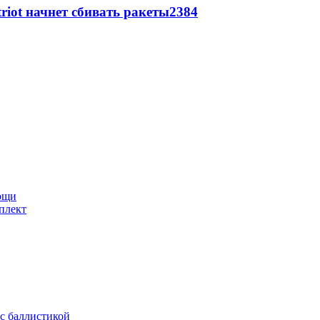
triot начнет сбивать ракеты
2384
мощи
плект