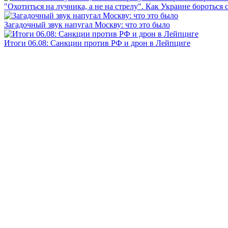
"Охотиться на лучника, а не на стрелу". Как Украине бороться 
Загадочный звук напугал Москву: что это было
Итоги 06.08: Санкции против РФ и дрон в Лейпциге