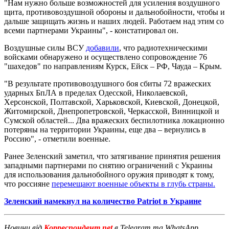
"Нам нужно больше возможностей для усиления воздушного
щита, противовоздушной обороны и дальнобойности, чтобы и
дальше защищать жизнь и наших людей. Работаем над этим со
всеми партнерами Украины", - констатировал он.
Воздушные силы ВСУ
добавили
, что радиотехническими
войсками обнаружено и осуществлено сопровождение 76
"шахедов" по направлениям Курск, Ейск – РФ, Чауда – Крым.
"В результате противовоздушного боя сбиты 72 вражеских
ударных БпЛА в пределах Одесской, Николаевской,
Херсонской, Полтавской, Харьковской, Киевской, Донецкой,
Житомирской, Днепропетровской, Черкасской, Винницкой и
Сумской областей... Два вражеских беспилотника локационно
потеряны на территории Украины, еще два – вернулись в
Россию", - отметили военные.
Ранее Зеленский заметил, что затягивание принятия решения
западными партнерами по снятию ограничений с Украины
для использования дальнобойного оружия приводят к тому,
что россияне
перемещают военные объекты в глубь страны.
Зеленский намекнул на количество Patriot в Украине
Новини від
Корреспондент.net
в Telegram та WhatsApp.