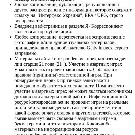
Любое копирование, публикация, републикация и
другое распространение информации, которое содержит
ссылку на "Интерфакс-Украина", EPA / UPG, строго
воспрещается.
Владелец веб-страницы в разделе Я- Корреспондент
является автор публикации.
Любое копирование, перепечатка и воспроизведение
фотографий и/или аудиовизуальных материалов,
принадлежащих правообладателю Getty Images, строго
запрещено.
Материалы сайта korrespondent.net предназначены для
лиц старше 21 года (21+). Участие в азартных играх
может вызвать игровую зависимость. Соблюдайте
правила (принципы) ответственной игры. При
обнаружении первых признаков зависимости
немедленно обратитесь к специалисту. Помните, что
участие в азартных играх не может являться источником
доходов или альтернативой работе. Информационный
ресурс korrespondent.net не проводит игры на реальные
и/или виртуальные деньги, сайт не принимает ни в
какой форме оплату ставок и других платежей, которые
связаны/могут быть связаны с азартными играми,
букмекерами или тотализаторами. Какие-либо
материалы на информационном ресурсе
korrespondent.net публикуются исключительно в