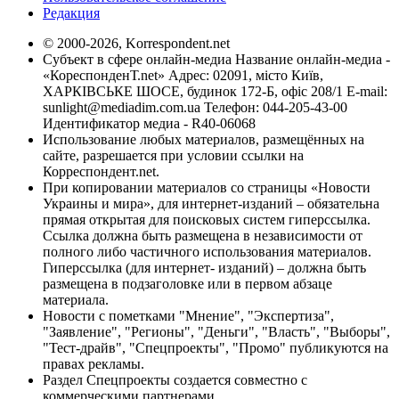
Редакция
© 2000-2026, Korrespondent.net
Субъект в сфере онлайн-медиа Название онлайн-медиа -
«КореспонденТ.net» Адрес: 02091, місто Київ,
ХАРКІВСЬКЕ ШОСЕ, будинок 172-Б, офіс 208/1 E-mail:
sunlight@mediadim.com.ua
Телефон: 044-205-43-00
Идентификатор медиа - R40-06068
Использование любых материалов, размещённых на
сайте, разрешается при условии ссылки на
Корреспондент.net.
При копировании материалов со страницы «Новости
Украины и мира», для интернет-изданий – обязательна
прямая открытая для поисковых систем гиперссылка.
Ссылка должна быть размещена в независимости от
полного либо частичного использования материалов.
Гиперссылка (для интернет- изданий) – должна быть
размещена в подзаголовке или в первом абзаце
материала.
Новости с пометками "Мнение", "Экспертиза",
"Заявление", "Регионы", "Деньги", "Власть", "Выборы",
"Тест-драйв", "Спецпроекты", "Промо" публикуются на
правах рекламы.
Раздел Спецпроекты создается совместно с
коммерческими партнерами.