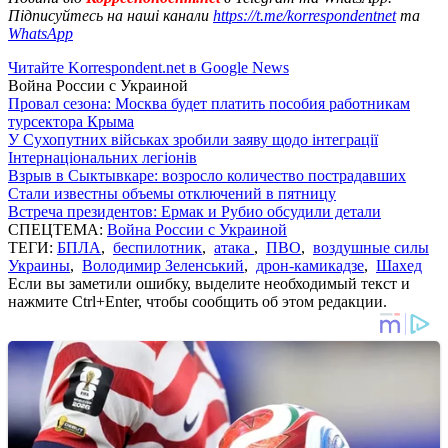
Підписуйтесь на наші канали
https://t.me/korrespondentnet
та
WhatsApp
Читайте Korrespondent.net в Google News
Война России с Украиной
Провал сезона: Москва будет платить пособия работникам
турсектора Крыма
У Сухопутних військах зробили заяву щодо інтеграції
Інтернаціональних легіонів
Взрыв в Сыктывкаре: возросло количество пострадавших
Стали известны объемы отключений в пятницу
Встреча президентов: Ермак и Рубио обсудили детали
СПЕЦТЕМА:
Война России с Украиной
ТЕГИ:
БПЛА
,
беспилотник
,
атака
,
ПВО
,
воздушные силы
Украины
,
Володимир Зеленський
,
дрон-камикадзе
,
Шахед
Если вы заметили ошибку, выделите необходимый текст и
нажмите Ctrl+Enter, чтобы сообщить об этом редакции.