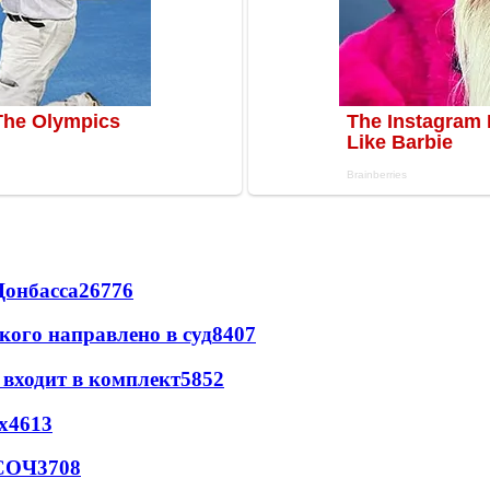
Донбасса
26776
кого направлено в суд
8407
 входит в комплект
5852
х
4613
 СОЧ
3708