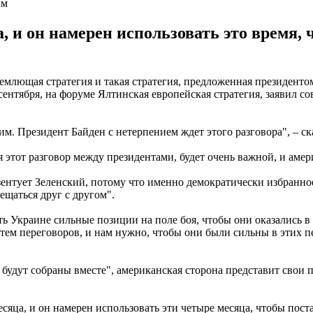
им
, и он намерен использовать это время,
млющая стратегия и такая стратегия, предложенная президентом
ентября, на форуме Ялтинская европейская стратегия, заявил 
м. Президент Байден с нетерпением ждет этого разговора", – ск
ся этот разговор между президентами, будет очень важной, и амер
резентует Зеленский, потому что именно демократически избран
мещаться друг с другом".
ить Украине сильные позиции на поле боя, чтобы они оказались 
путем переговоров, и нам нужно, чтобы они были сильны в этих пе
ти будут собраны вместе", американская сторона представит сво
есяца, и он намерен использовать эти четыре месяца, чтобы пос