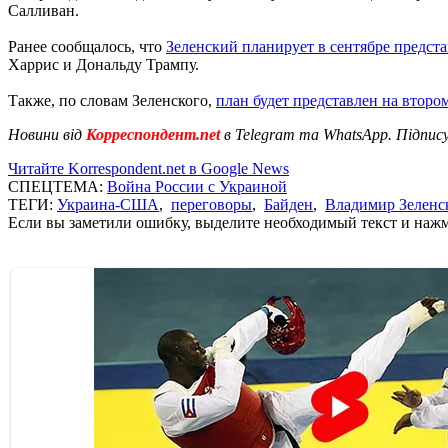
Салливан.
Ранее сообщалось, что
Зеленский планирует в сентябре предст
Харрис и Дональду Трампу.
Также, по словам Зеленского,
план будет представлен на второ
Новини від
Корреспондент.net
в Telegram та WhatsApp. Підпис
Читайте Korrespondent.net в Google News
СПЕЦТЕМА:
Война России с Украиной
ТЕГИ:
Украина-США
,
переговоры
,
Байден
,
Владимир Зеленс
Если вы заметили ошибку, выделите необходимый текст и нажми