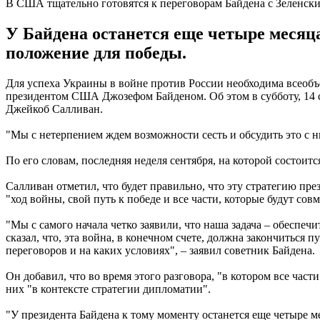
В США тщательно готовятся к переговорам Байдена с Зеленск
У Байдена останется еще четыре месяца
положение для победы.
Для успеха Украины в войне против России необходима всеобъе
президентом США Джозефом Байденом. Об этом в субботу, 14 с
Джейкоб Салливан.
"Мы с нетерпением ждем возможности сесть и обсудить это с ни
По его словам, последняя неделя сентября, на которой состоит
Салливан отметил, что будет правильно, что эту стратегию п
"ход войны, свой путь к победе и все части, которые будут сов
"Мы с самого начала четко заявили, что наша задача – обеспеч
сказал, что, эта война, в конечном счете, должна закончиться 
переговоров и на каких условиях", – заявил советник Байдена.
Он добавил, что во время этого разговора, "в котором все час
них "в контексте стратегии дипломатии".
"У президента Байдена к тому моменту останется еще четыре м