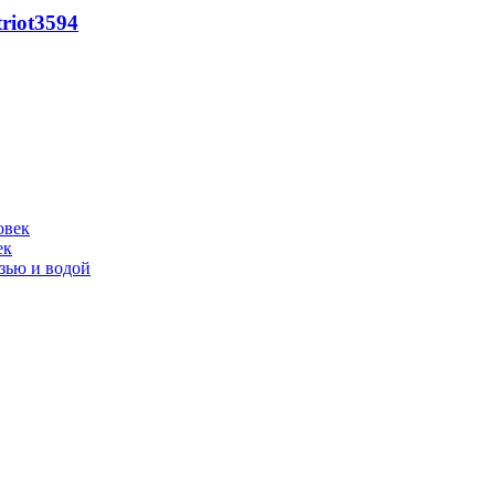
riot
3594
ек
язью и водой