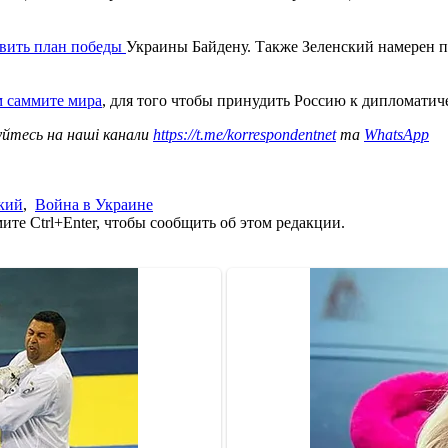
авить план победы
Украины Байдену. Также Зеленский намерен п
м саммите мира
, для того чтобы принудить Россию к дипломати
уйтесь на наші канали
https://t.me/korrespondentnet
та
WhatsApp
кий
,
Война в Украине
те Ctrl+Enter, чтобы сообщить об этом редакции.