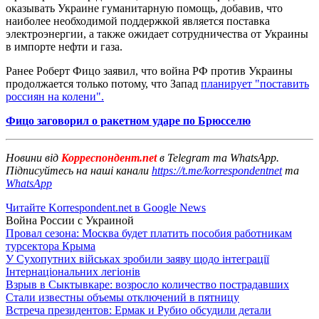
оказывать Украине гуманитарную помощь, добавив, что
наиболее необходимой поддержкой является поставка
электроэнергии, а также ожидает сотрудничества от Украины
в импорте нефти и газа.
Ранее Роберт Фицо заявил, что война РФ против Украины
продолжается только потому, что Запад
планирует "поставить
россиян на колени".
Фицо заговорил о ракетном ударе по Брюсселю
Новини від
Корреспондент.net
в Telegram та WhatsApp.
Підписуйтесь на наші канали
https://t.me/korrespondentnet
та
WhatsApp
Читайте Korrespondent.net в Google News
Война России с Украиной
Провал сезона: Москва будет платить пособия работникам
турсектора Крыма
У Сухопутних військах зробили заяву щодо інтеграції
Інтернаціональних легіонів
Взрыв в Сыктывкаре: возросло количество пострадавших
Стали известны объемы отключений в пятницу
Встреча президентов: Ермак и Рубио обсудили детали