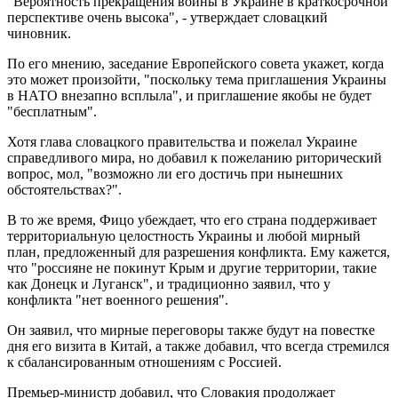
"Вероятность прекращения войны в Украине в краткосрочной
перспективе очень высока", - утверждает словацкий
чиновник.
По его мнению, заседание Европейского совета укажет, когда
это может произойти, "поскольку тема приглашения Украины
в НАТО внезапно всплыла", и приглашение якобы не будет
"бесплатным".
Хотя глава словацкого правительства и пожелал Украине
справедливого мира, но добавил к пожеланию риторический
вопрос, мол, "возможно ли его достичь при нынешних
обстоятельствах?".
В то же время, Фицо убеждает, что его страна поддерживает
территориальную целостность Украины и любой мирный
план, предложенный для разрешения конфликта. Ему кажется,
что "россияне не покинут Крым и другие территории, такие
как Донецк и Луганск", и традиционно заявил, что у
конфликта "нет военного решения".
Он заявил, что мирные переговоры также будут на повестке
дня его визита в Китай, а также добавил, что всегда стремился
к сбалансированным отношениям с Россией.
Премьер-министр добавил, что Словакия продолжает