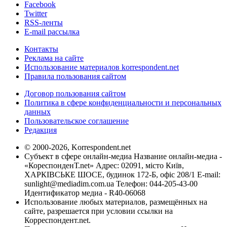
Facebook
Twitter
RSS-ленты
E-mail рассылка
Контакты
Реклама на сайте
Использование материалов korrespondent.net
Правила пользования сайтом
Договор пользования сайтом
Политика в сфере конфиденциальности и персональных
данных
Пользовательское соглашение
Редакция
© 2000-2026, Korrespondent.net
Субъект в сфере онлайн-медиа Название онлайн-медиа -
«КореспонденТ.net» Адрес: 02091, місто Київ,
ХАРКІВСЬКЕ ШОСЕ, будинок 172-Б, офіс 208/1 E-mail:
sunlight@mediadim.com.ua
Телефон: 044-205-43-00
Идентификатор медиа - R40-06068
Использование любых материалов, размещённых на
сайте, разрешается при условии ссылки на
Корреспондент.net.