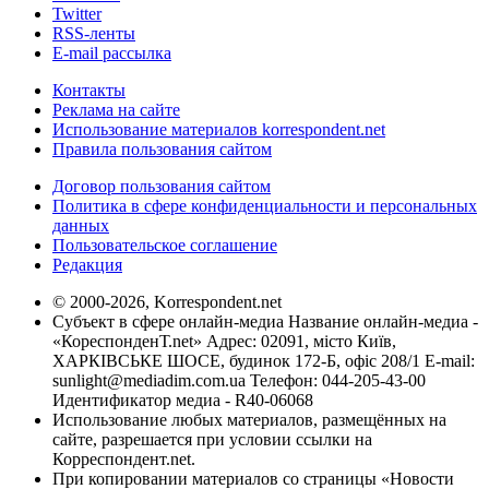
Twitter
RSS-ленты
E-mail рассылка
Контакты
Реклама на сайте
Использование материалов korrespondent.net
Правила пользования сайтом
Договор пользования сайтом
Политика в сфере конфиденциальности и персональных
данных
Пользовательское соглашение
Редакция
© 2000-2026, Korrespondent.net
Субъект в сфере онлайн-медиа Название онлайн-медиа -
«КореспонденТ.net» Адрес: 02091, місто Київ,
ХАРКІВСЬКЕ ШОСЕ, будинок 172-Б, офіс 208/1 E-mail:
sunlight@mediadim.com.ua
Телефон: 044-205-43-00
Идентификатор медиа - R40-06068
Использование любых материалов, размещённых на
сайте, разрешается при условии ссылки на
Корреспондент.net.
При копировании материалов со страницы «Новости