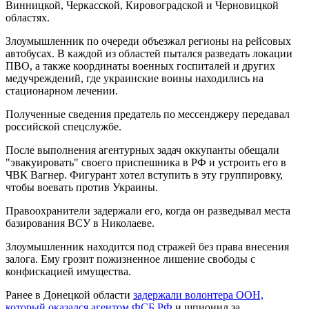
Винницкой, Черкасской, Кировоградской и Черновицкой
областях.
Злоумышленник по очереди объезжал регионы на рейсовых
автобусах. В каждой из областей пытался разведать локации
ПВО, а также координаты военных госпиталей и других
медучреждений, где украинские воины находились на
стационарном лечении.
Полученные сведения предатель по мессенджеру передавал
российской спецслужбе.
После выполнения агентурных задач оккупанты обещали
"эвакуировать" своего приспешника в РФ и устроить его в
ЧВК Вагнер. Фигурант хотел вступить в эту группировку,
чтобы воевать против Украины.
Правоохранители задержали его, когда он разведывал места
базирования ВСУ в Николаеве.
Злоумышленник находится под стражей без права внесения
залога. Ему грозит пожизненное лишение свободы с
конфискацией имущества.
Ранее в Донецкой области
задержали волонтера ООН,
который оказался агентом ФСБ РФ
и шпионил за