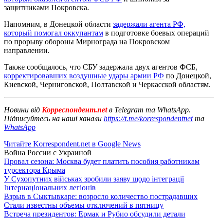
защитниками Покровска.
Напомним, в Донецкой области
задержали агента РФ,
который помогал оккупантам
в подготовке боевых операций
по прорыву обороны Мирнограда на Покровском
направлении.
Также сообщалось, что СБУ задержала двух агентов ФСБ,
корректировавших воздушные удары армии РФ
по Донецкой,
Киевской, Черниговской, Полтавской и Черкасской областям.
Новини від
Корреспондент.net
в Telegram та WhatsApp.
Підписуйтесь на наші канали
https://t.me/korrespondentnet
та
WhatsApp
Читайте Korrespondent.net в Google News
Война России с Украиной
Провал сезона: Москва будет платить пособия работникам
турсектора Крыма
У Сухопутних військах зробили заяву щодо інтеграції
Інтернаціональних легіонів
Взрыв в Сыктывкаре: возросло количество пострадавших
Стали известны объемы отключений в пятницу
Встреча президентов: Ермак и Рубио обсудили детали