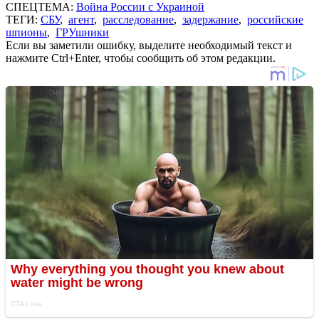
СПЕЦТЕМА:
Война России с Украиной
ТЕГИ:
СБУ
,
агент
,
расследование
,
задержание
,
российские
шпионы
,
ГРУшники
Если вы заметили ошибку, выделите необходимый текст и
нажмите Ctrl+Enter, чтобы сообщить об этом редакции.