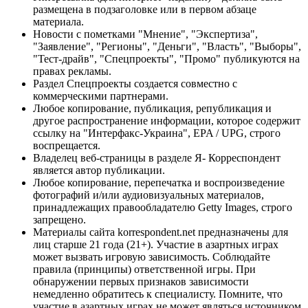
размещена в подзаголовке или в первом абзаце
материала.
Новости с пометками "Мнение", "Экспертиза",
"Заявление", "Регионы", "Деньги", "Власть", "Выборы",
"Тест-драйв", "Спецпроекты", "Промо" публикуются на
правах рекламы.
Раздел Спецпроекты создается совместно с
коммерческими партнерами.
Любое копирование, публикация, републикация и
другое распространение информации, которое содержит
ссылку на "Интерфакс-Украина", EPA / UPG, строго
воспрещается.
Владелец веб-страницы в разделе Я- Корреспондент
является автор публикации.
Любое копирование, перепечатка и воспроизведение
фотографий и/или аудиовизуальных материалов,
принадлежащих правообладателю Getty Images, строго
запрещено.
Материалы сайта korrespondent.net предназначены для
лиц старше 21 года (21+). Участие в азартных играх
может вызвать игровую зависимость. Соблюдайте
правила (принципы) ответственной игры. При
обнаружении первых признаков зависимости
немедленно обратитесь к специалисту. Помните, что
участие в азартных играх не может являться источником