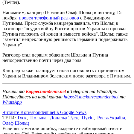
(Twitter).
Напомним, канцлер Германии Олаф Шольц в пятницу, 15
ноября,
провел телефонный разговор
с Владимиром
Путиным. Пресс-служба канцлера заявила, что Шольц в
разговоре "осудил войну России против Украины и призвал
Путина положить ей конец и вывести войска". Шольц также
"заметил непреклонную решимость Германии поддерживать
Украину".
Разговор стал первым общением Шольца и Путина
непосредственно почти через два года.
Канцлер также планирует снова поговорить с президентом
Украины Владимиром Зеленским после разговора с Путиным.
Новини від
Корреспондент.net
в Telegram та WhatsApp.
Підписуйтесь на наші канали
https://t.me/korrespondentnet
та
WhatsApp
Читайте Korrespondent.net в Google News
ТЕГИ:
Туск
,
Польща
,
Дональд Туск
,
Путін
,
Росія-Україна
,
Олаф Шольц
Если вы заметили ошибку, выделите необходимый текст и
нажмите Ctrl+Enter, чтобы сообщить об этом редакции.