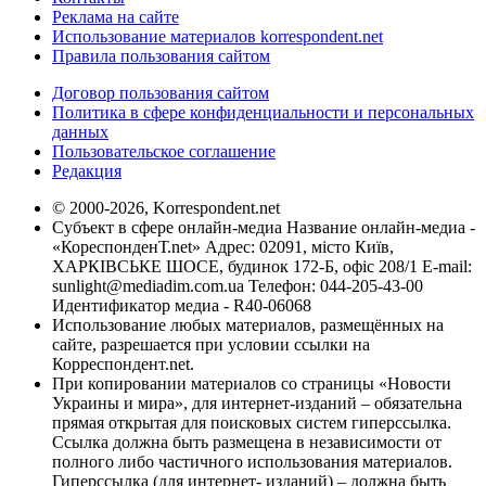
Реклама на сайте
Использование материалов korrespondent.net
Правила пользования сайтом
Договор пользования сайтом
Политика в сфере конфиденциальности и персональных
данных
Пользовательское соглашение
Редакция
© 2000-2026, Korrespondent.net
Субъект в сфере онлайн-медиа Название онлайн-медиа -
«КореспонденТ.net» Адрес: 02091, місто Київ,
ХАРКІВСЬКЕ ШОСЕ, будинок 172-Б, офіс 208/1 E-mail:
sunlight@mediadim.com.ua
Телефон: 044-205-43-00
Идентификатор медиа - R40-06068
Использование любых материалов, размещённых на
сайте, разрешается при условии ссылки на
Корреспондент.net.
При копировании материалов со страницы «Новости
Украины и мира», для интернет-изданий – обязательна
прямая открытая для поисковых систем гиперссылка.
Ссылка должна быть размещена в независимости от
полного либо частичного использования материалов.
Гиперссылка (для интернет- изданий) – должна быть