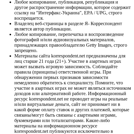
Любое копирование, публикация, републикация и
другое распространение информации, которое содержит
ссылку на "Интерфакс-Украина", EPA / UPG, строго
воспрещается.
Владелец веб-страницы в разделе Я- Корреспондент
является автор публикации.
Любое копирование, перепечатка и воспроизведение
фотографий и/или аудиовизуальных материалов,
принадлежащих правообладателю Getty Images, строго
запрещено.
Материалы сайта korrespondent.net предназначены для
лиц старше 21 года (21+). Участие в азартных играх
может вызвать игровую зависимость. Соблюдайте
правила (принципы) ответственной игры. При
обнаружении первых признаков зависимости
немедленно обратитесь к специалисту. Помните, что
участие в азартных играх не может являться источником
доходов или альтернативой работе. Информационный
ресурс korrespondent.net не проводит игры на реальные
и/или виртуальные деньги, сайт не принимает ни в
какой форме оплату ставок и других платежей, которые
связаны/могут быть связаны с азартными играми,
букмекерами или тотализаторами. Какие-либо
материалы на информационном ресурсе
korrespondent.net публикуются исключительно в