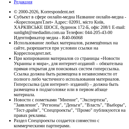
Редакция
© 2000-2026, Korrespondent.net
Субъект в сфере онлайн-медиа Название онлайн-медиа -
«КореспонденТ.net» Адрес: 02091, місто Київ,
ХАРКІВСЬКЕ ШОСЕ, будинок 172-Б, офіс 208/1 E-mail:
sunlight@mediadim.com.ua
Телефон: 044-205-43-00
Идентификатор медиа - R40-06068
Использование любых материалов, размещённых на
сайте, разрешается при условии ссылки на
Корреспондент.net.
При копировании материалов со страницы «Новости
Украины и мира», для интернет-изданий – обязательна
прямая открытая для поисковых систем гиперссылка.
Ссылка должна быть размещена в независимости от
полного либо частичного использования материалов.
Гиперссылка (для интернет- изданий) – должна быть
размещена в подзаголовке или в первом абзаце
материала.
Новости с пометками "Мнение", "Экспертиза",
"Заявление", "Регионы", "Деньги", "Власть", "Выборы",
"Тест-драйв", "Спецпроекты", "Промо" публикуются на
правах рекламы.
Раздел Спецпроекты создается совместно с
коммерческими партнерами.