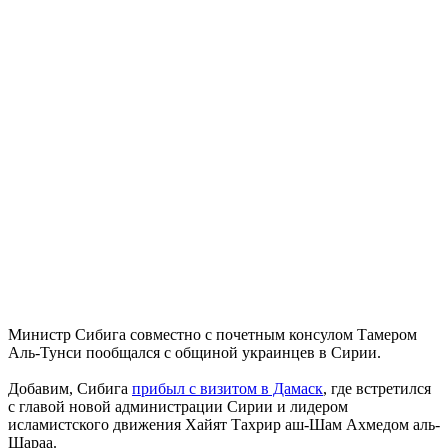
Министр Сибига совместно с почетным консулом Тамером
Аль-Тунси пообщался с общиной украинцев в Сирии.
Добавим, Сибига
прибыл с визитом в Дамаск
, где встретился
с главой новой администрации Сирии и лидером
исламистского движения Хайят Тахрир аш-Шам Ахмедом аль-
Шараа.