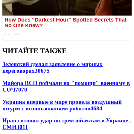
ЧИТАЙТЕ ТАКЖЕ
Зеленский сделал заявление о мирных
переговорах
30675
Майора ВСП поймали на "помощи" военному в
СОЧ
7070
Украина впервые в мире провела воздушный
штурм с использованием роботов
4684
Иран готовил удар по трем объектам в Украине -
СМИ
3011