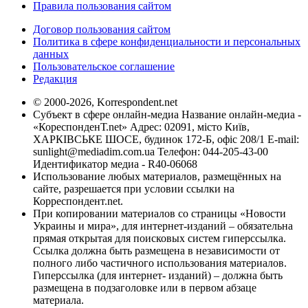
Правила пользования сайтом
Договор пользования сайтом
Политика в сфере конфиденциальности и персональных
данных
Пользовательское соглашение
Редакция
© 2000-2026, Korrespondent.net
Субъект в сфере онлайн-медиа Название онлайн-медиа -
«КореспонденТ.net» Адрес: 02091, місто Київ,
ХАРКІВСЬКЕ ШОСЕ, будинок 172-Б, офіс 208/1 E-mail:
sunlight@mediadim.com.ua
Телефон: 044-205-43-00
Идентификатор медиа - R40-06068
Использование любых материалов, размещённых на
сайте, разрешается при условии ссылки на
Корреспондент.net.
При копировании материалов со страницы «Новости
Украины и мира», для интернет-изданий – обязательна
прямая открытая для поисковых систем гиперссылка.
Ссылка должна быть размещена в независимости от
полного либо частичного использования материалов.
Гиперссылка (для интернет- изданий) – должна быть
размещена в подзаголовке или в первом абзаце
материала.