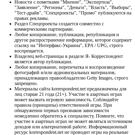
Новости с пометками "Мнение", "Экспертиза",
"Заявление", "Регионы", "Деньги", "Власть", "Выборы",
"Тест-драйв", "Спецпроекты", "Промо" публикуются на
правах рекламы.
Раздел Спецпроекты создается совместно с
коммерческими партнерами.
Любое копирование, публикация, републикация и
другое распространение информации, которое содержит
ссылку на "Интерфакс-Украина", EPA / UPG, строго
воспрещается.
Владелец веб-страницы в разделе Я- Корреспондент
является автор публикации.
Любое копирование, перепечатка и воспроизведение
фотографий и/или аудиовизуальных материалов,
принадлежащих правообладателю Getty Images, строго
запрещено.
Материалы сайта korrespondent.net предназначены для
лиц старше 21 года (21+). Участие в азартных играх
может вызвать игровую зависимость. Соблюдайте
правила (принципы) ответственной игры. При
обнаружении первых признаков зависимости
немедленно обратитесь к специалисту. Помните, что
участие в азартных играх не может являться источником
доходов или альтернативой работе. Информационный
ресурс korrespondent.net не проводит игры на реальные