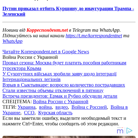
Путин приказал отбить Курщину до инаугурации Трампа -
Зеленский
Новини від
Корреспондент.net
в Telegram та WhatsApp.
Підписуйтесь на наші канали
https://t.me/korrespondentnet
та
WhatsApp
Читайте Korrespondent.net в Google News
Война России с Украиной
Провал сезона: Москва будет платить пособия работникам
турсектора Крыма
У Сухопутних військах зробили заяву щодо інтеграції
Інтернаціональних легіонів
Взрыв в Сыктывкаре: возросло количество пострадавших
Стали известны объемы отключений в пятницу
Встреча президентов: Ермак и Рубио обсудили детали
СПЕЦТЕМА:
Война России с Украиной
ТЕГИ:
Украина
,
война
,
видео
,
Война с Россией
,
Война в
Украине
,
ССО
,
Курская область
Если вы заметили ошибку, выделите необходимый текст и
нажмите Ctrl+Enter, чтобы сообщить об этом редакции.