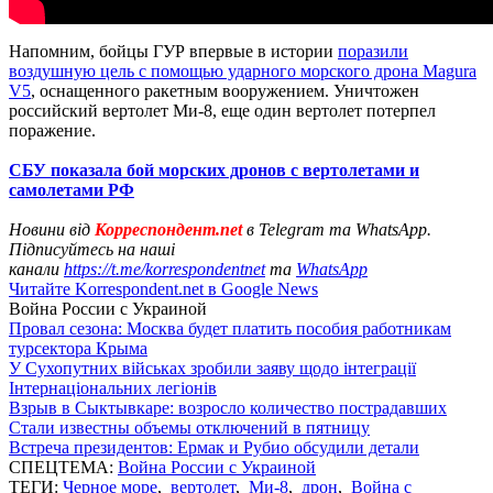
Напомним, бойцы ГУР впервые в истории
поразили
воздушную цель с помощью ударного морского дрона Magura
V5
, оснащенного ракетным вооружением. Уничтожен
российский вертолет Ми-8, еще один вертолет потерпел
поражение.
СБУ показала бой морских дронов с вертолетами и
самолетами РФ
Новини від
Корреспондент.net
в Telegram та WhatsApp.
Підписуйтесь на наші
канали
https://t.me/korrespondentnet
та
WhatsApp
Читайте Korrespondent.net в Google News
Война России с Украиной
Провал сезона: Москва будет платить пособия работникам
турсектора Крыма
У Сухопутних військах зробили заяву щодо інтеграції
Інтернаціональних легіонів
Взрыв в Сыктывкаре: возросло количество пострадавших
Стали известны объемы отключений в пятницу
Встреча президентов: Ермак и Рубио обсудили детали
СПЕЦТЕМА:
Война России с Украиной
ТЕГИ:
Черное море
,
вертолет
,
Ми-8
,
дрон
,
Война с