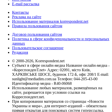
E-mail рассылка
Контакты
Реклама на сайте
Использование материалов korrespondent.net
Правила пользования сайтом
Договор пользования сайтом
Политика в сфере конфиденциальности и персональных
данных
Пользовательское соглашение
Редакция
© 2000-2026, Korrespondent.net
Субъект в сфере онлайн-медиа Название онлайн-медиа -
«КореспонденТ.net» Адрес: 02091, місто Київ,
ХАРКІВСЬКЕ ШОСЕ, будинок 172-Б, офіс 208/1 E-mail:
sunlight@mediadim.com.ua
Телефон: 044-205-43-00
Идентификатор медиа - R40-06068
Использование любых материалов, размещённых на
сайте, разрешается при условии ссылки на
Корреспондент.net.
При копировании материалов со страницы «Новости
Украины и мира», для интернет-изданий – обязательна
прямая открытая для поисковых систем гиперссылка.