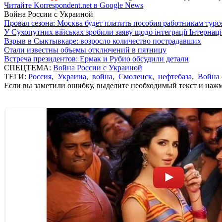
Читайте Korrespondent.net в Google News
Война России с Украиной
Провал сезона: Москва будет платить пособия работникам тур
У Сухопутних військах зробили заяву щодо інтеграції Інтернац
Взрыв в Сыктывкаре: возросло количество пострадавших
Стали известны объемы отключений в пятницу
Встреча президентов: Ермак и Рубио обсудили детали
СПЕЦТЕМА:
Война России с Украиной
ТЕГИ:
Россия
,
Украина
,
война
,
Смоленск
,
нефтебаза
,
Война 
Если вы заметили ошибку, выделите необходимый текст и нажми