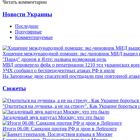
Читать комментарии
Новости Украины
Последние
Популярные
Комментируемые
Хищение международной помощи: экс-чиновник МИД вышел
"Парад" дронов в Ялте: названа возможная цель
МВД опровергло фейк о репатриации 1210 тел украинских во
УЧХ сообщил о беспрецедентных атаках РФ в июле
На Запорожье двое спасателей пострадали при повторной атак
Сюжеты
"Охотиться на лучника, а не на стрелу". Как Украине бороться 
Загадочный звук напугал Москву: что это было
Итоги 06.08: Санкции против РФ и дрон в Лейпциге
Банкет генералов. Последствия взрыва в Москве