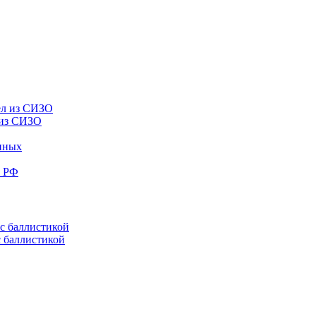
 из СИЗО
енных
е РФ
с баллистикой