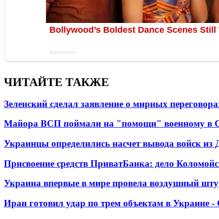
ЧИТАЙТЕ ТАКЖЕ
Зеленский сделал заявление о мирных переговора
Майора ВСП поймали на "помощи" военному в
Украинцы определились насчет вывода войск из 
Присвоение средств ПриватБанка: дело Коломойс
Украина впервые в мире провела воздушный шту
Иран готовил удар по трем объектам в Украине 