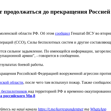
т продолжаться до прекращения Россией
Смоленской области РФ. Об этом
сообщил
Генштаб ВСУ во вторни
операций (ССО), Силы беспилотных систем и другие составляющ
ся сильное задымление. По имеющейся информации, загорелись 
купационной армии", - говорится в сообщении.
зультатах боевой работы.
екращения Российской Федерацией вооруженной агрессии против
нской области
, после чего там вспыхнул пожар. Также сообщалос
 беспилотников
над территорией РФ и временно оккупированно
а российского Ми-8
уйтесь на наші канали
https://t.me/korrespondentnet
та
WhatsApp