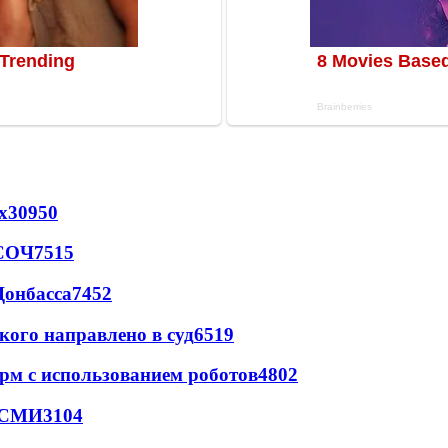
х
30950
 СОЧ
7515
Донбасса
7452
кого направлено в суд
6519
рм с использованием роботов
4802
- СМИ
3104