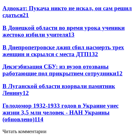
Адвокат: Пукача никто не искал, он сам решил
сдаться
21
В Донецкой области во время урока ученики
жестоко избили учителя
13
В Днепропетровске джип сбил насмерть трех
женщин и скрылся с места ДТП
13
2
Декэгэбизация СБУ: из вузов отозваны
работающие под прикрытием сотрудники
12
В Луганской области взорвали памятник
Ленину
12
Голодомор 1932-1933 годов в Украине унес
жизни 3,5 млн человек - НАН Украины
(обновлено)
11
4
Читать комментарии