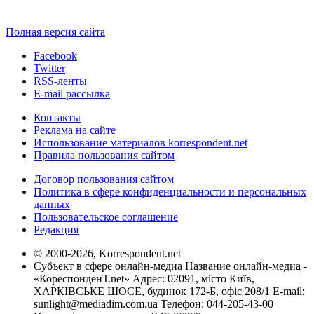
Полная версия сайта
Facebook
Twitter
RSS-ленты
E-mail рассылка
Контакты
Реклама на сайте
Использование материалов korrespondent.net
Правила пользования сайтом
Договор пользования сайтом
Политика в сфере конфиденциальности и персональных
данных
Пользовательское соглашение
Редакция
© 2000-2026, Korrespondent.net
Субъект в сфере онлайн-медиа Название онлайн-медиа -
«КореспонденТ.net» Адрес: 02091, місто Київ,
ХАРКІВСЬКЕ ШОСЕ, будинок 172-Б, офіс 208/1 E-mail:
sunlight@mediadim.com.ua
Телефон: 044-205-43-00