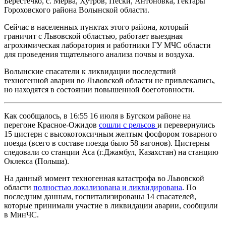
Берестечко, с. Мерва, Хутров, Пески, Антоновка, Гектары
Гороховского района Волынской области.
Сейчас в населенных пунктах этого района, который
граничит с Львовской областью, работает выездная
агрохимическая лаборатория и работники ГУ МЧС области
для проведения тщательного анализа почвы и воздуха.
Волынские спасатели к ликвидации последствий
техногенной аварии во Львовской области не привлекались,
но находятся в состоянии повышенной боеготовности.
Как сообщалось, в 16:55 16 июля в Бугском районе на
перегоне Красное-Ожидов
сошли с рельсов
и перевернулись
15 цистерн с высокотоксичным желтым фосфором товарного
поезда (всего в составе поезда было 58 вагонов). Цистерны
следовали со станции Аса (г.Джамбул, Казахстан) на станцию
Оклекса (Польша).
На данный момент техногенная катастрофа во Львовской
области
полностью локализована и ликвидирована
. По
последним данным, госпитализированы 14 спасателей,
которые принимали участие в ликвидации аварии, сообщили
в МинЧС.