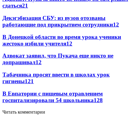
сдаться
21
Декэгэбизация СБУ: из вузов отозваны
работающие под прикрытием сотрудники
12
В Донецкой области во время урока ученики
жестоко избили учителя
12
Адвокат заявил, что Пукача еще никто не
допрашивал
12
Табачника просят ввести в школах урок
гигиены
12
1
В Евпатории с пищевым отравлением
госпитализировали 54 школьника
12
8
Читать комментарии