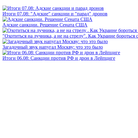
Итоги 07.08: "Адские" санкции и "парад" дронов
Адские санкции. Решение Сената США
"Охотиться на лучника, а не на стрелу". Как Украине бороться 
Загадочный звук напугал Москву: что это было
Итоги 06.08: Санкции против РФ и дрон в Лейпциге