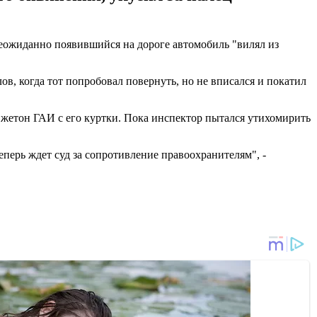
неожиданно появившийся на дороге автомобиль "вилял из
лов, когда тот попробовал повернуть, но не вписался и покатил
 жетон ГАИ с его куртки. Пока инспектор пытался утихомирить
еперь ждет суд за сопротивление правоохранителям", -