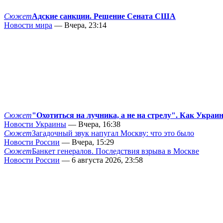
Сюжет
Адские санкции. Решение Сената США
Новости мира
— Вчера, 23:14
Сюжет
"Охотиться на лучника, а не на стрелу". Как Украи
Новости Украины
— Вчера, 16:38
Сюжет
Загадочный звук напугал Москву: что это было
Новости России
— Вчера, 15:29
Сюжет
Банкет генералов. Последствия взрыва в Москве
Новости России
— 6 августа 2026, 23:58