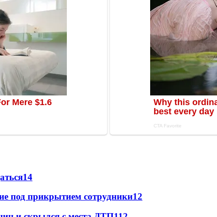
даться
14
щие под прикрытием сотрудники
12
щин и скрылся с места ДТП
11
2