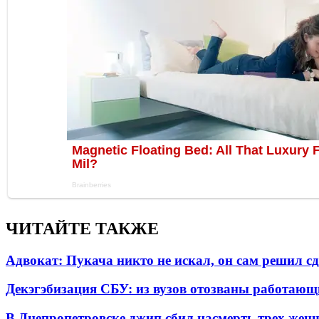
ЧИТАЙТЕ ТАКЖЕ
Адвокат: Пукача никто не искал, он сам решил с
Декэгэбизация СБУ: из вузов отозваны работаю
В Днепропетровске джип сбил насмерть трех жен