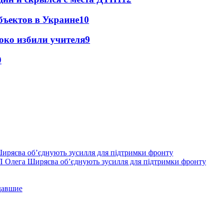
бъектов в Украине
10
око избили учителя
9
9
П Олега Ширяєва об’єднують зусилля для підтримки фронту
давшие