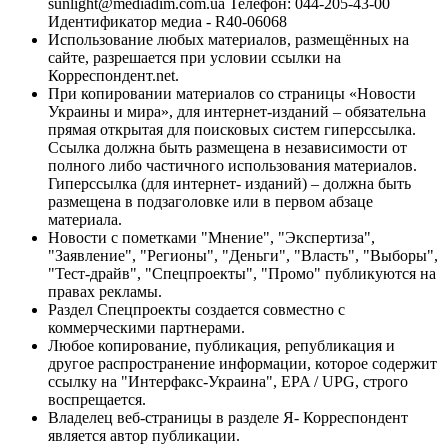
sunlight@mediadim.com.ua
Телефон: 044-205-43-00
Идентификатор медиа - R40-06068
Использование любых материалов, размещённых на
сайте, разрешается при условии ссылки на
Корреспондент.net.
При копировании материалов со страницы «Новости
Украины и мира», для интернет-изданий – обязательна
прямая открытая для поисковых систем гиперссылка.
Ссылка должна быть размещена в независимости от
полного либо частичного использования материалов.
Гиперссылка (для интернет- изданий) – должна быть
размещена в подзаголовке или в первом абзаце
материала.
Новости с пометками "Мнение", "Экспертиза",
"Заявление", "Регионы", "Деньги", "Власть", "Выборы",
"Тест-драйв", "Спецпроекты", "Промо" публикуются на
правах рекламы.
Раздел Спецпроекты создается совместно с
коммерческими партнерами.
Любое копирование, публикация, републикация и
другое распространение информации, которое содержит
ссылку на "Интерфакс-Украина", EPA / UPG, строго
воспрещается.
Владелец веб-страницы в разделе Я- Корреспондент
является автор публикации.