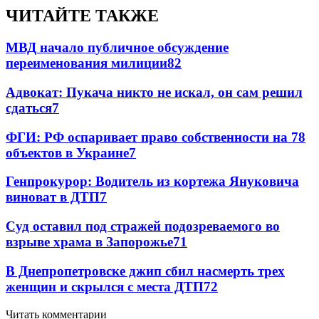
ЧИТАЙТЕ ТАКЖЕ
МВД начало публичное обсуждение
переименования милиции
8
2
Адвокат: Пукача никто не искал, он сам решил
сдаться
7
ФГИ: РФ оспаривает право собственности на 78
объектов в Украине
7
Генпрокурор: Водитель из кортежа Януковича
виноват в ДТП
7
Суд оставил под стражей подозреваемого во
взрыве храма в Запорожье
7
1
В Днепропетровске джип сбил насмерть трех
женщин и скрылся с места ДТП
7
2
Читать комментарии