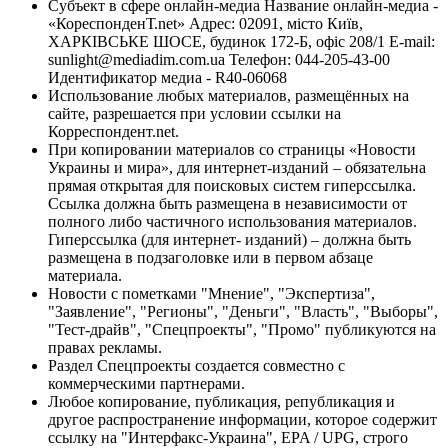
Субъект в сфере онлайн-медиа Название онлайн-медиа -
«КореспонденТ.net» Адрес: 02091, місто Київ,
ХАРКІВСЬКЕ ШОСЕ, будинок 172-Б, офіс 208/1 E-mail:
sunlight@mediadim.com.ua
Телефон: 044-205-43-00
Идентификатор медиа - R40-06068
Использование любых материалов, размещённых на
сайте, разрешается при условии ссылки на
Корреспондент.net.
При копировании материалов со страницы «Новости
Украины и мира», для интернет-изданий – обязательна
прямая открытая для поисковых систем гиперссылка.
Ссылка должна быть размещена в независимости от
полного либо частичного использования материалов.
Гиперссылка (для интернет- изданий) – должна быть
размещена в подзаголовке или в первом абзаце
материала.
Новости с пометками "Мнение", "Экспертиза",
"Заявление", "Регионы", "Деньги", "Власть", "Выборы",
"Тест-драйв", "Спецпроекты", "Промо" публикуются на
правах рекламы.
Раздел Спецпроекты создается совместно с
коммерческими партнерами.
Любое копирование, публикация, републикация и
другое распространение информации, которое содержит
ссылку на "Интерфакс-Украина", EPA / UPG, строго