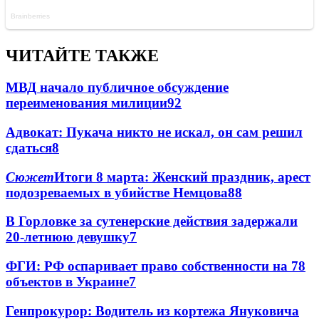
ЧИТАЙТЕ ТАКЖЕ
МВД начало публичное обсуждение
переименования милиции
9
2
Адвокат: Пукача никто не искал, он сам решил
сдаться
8
Сюжет
Итоги 8 марта: Женский праздник, арест
подозреваемых в убийстве Немцова
8
8
В Горловке за сутенерские действия задержали
20-летнюю девушку
7
ФГИ: РФ оспаривает право собственности на 78
объектов в Украине
7
Генпрокурор: Водитель из кортежа Януковича