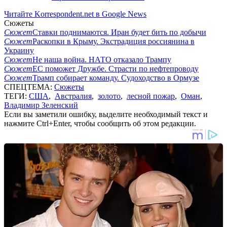
Читайте Korrespondent.net в Google News
Сюжеты
Сюжет
Ставки поднимаются. Иран будет бить по добычи
Сюжет
Раскопки в Крыму. Экстрадиция россиянина в
Украину
Сюжет
Не наша война. НАТО отказало Трампу
Сюжет
ЕС поможет Дружбе. Страсти по нефтепроводу
Сюжет
Трамп собирает команду. Судоходство в Ормузе
СПЕЦТЕМА:
Сюжеты
ТЕГИ:
США
,
Австралия
,
золото
,
лесной пожар
,
Оман
,
Владимир Зеленский
Если вы заметили ошибку, выделите необходимый текст и
нажмите Ctrl+Enter, чтобы сообщить об этом редакции.