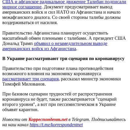
США и афганское радикальное движение Талибан подписали
мирное соглашение
. Документ предусматривает вывод
американских войск и сил НАТО из Афганистана и начало
межафганского диалога. Со своей стороны талибы должны
воздерживаться от насилия.
Правительство Афганистана планирует осуществить
масштабный обмен пленными с талибами. А президент США
Дональд Трамп
объявил о незамедлительном выводе
американских войск из Афганистана
.
В Украине рассматривают три сценария по коронавирусу
Правительство при подготовке плана противодействия
возможного влияния на экономику коронавируса
рассматривает три сценария
, рассказал министр экономики
Тимофей Милованов.
При базовом сценарии трудностей от распространения
коронавируса не будет, также рассматривается "сценарий
второго уровня", а вот при пессимистическом в Украине
объявят карантин.
Новости от
Корреспондент.net
в Telegram. Подписывайтесь
на наш канал
https://t.me/korrespondentnet