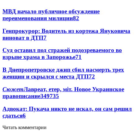
МВД начало публичное обсуждение
переименования милиции
8
2
Генпрокурор: Водитель из кортежа Януковича
виноват в ДТП
7
Суд оставил под стражей подозреваемого во
взрыве храма в Запорожье
7
1
В Днепропетровске джип сбил насмерть трех
женщин и скрылся с места ДТП
7
2
Сюжет
Лавреат, етер, міт. Новое Украинское
правописание
349
7
35
Адвокат: Пукача никто не искал, он сам решил
сдаться
6
Читать комментарии