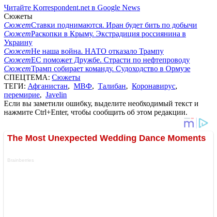
Читайте Korrespondent.net в Google News
Сюжеты
Сюжет
Ставки поднимаются. Иран будет бить по добычи
Сюжет
Раскопки в Крыму. Экстрадиция россиянина в
Украину
Сюжет
Не наша война. НАТО отказало Трампу
Сюжет
ЕС поможет Дружбе. Страсти по нефтепроводу
Сюжет
Трамп собирает команду. Судоходство в Ормузе
СПЕЦТЕМА:
Сюжеты
ТЕГИ:
Афганистан
,
МВФ
,
Талибан
,
Коронавирус
,
перемирие
,
Javelin
Если вы заметили ошибку, выделите необходимый текст и
нажмите Ctrl+Enter, чтобы сообщить об этом редакции.