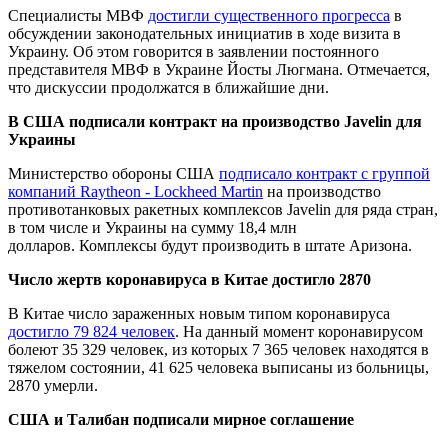
Специалисты МВФ
достигли существенного прогресса
в
обсуждении законодательных инициатив в ходе визита в
Украину. Об этом говорится в заявлении постоянного
представителя МВФ в Украине Йосты Люгмана. Отмечается,
что дискуссии продолжатся в ближайшие дни.
В США подписали контракт на производство Javelin для
Украины
Министерство обороны США
подписало контракт с группой
компаний Raytheon - Lockheed Martin
на производство
противотанковых ракетных комплексов Javelin для ряда стран,
в том числе и Украины на сумму 18,4 млн
долларов. Комплексы будут производить в штате Аризона.
Число жертв коронавируса в Китае достигло 2870
В Китае число зараженных новым типом коронавируса
достигло 79 824 человек
. На данный момент коронавирусом
болеют 35 329 человек, из которых 7 365 человек находятся в
тяжелом состоянии, 41 625 человека выписаны из больницы,
2870 умерли.
США и Талибан подписали мирное соглашение