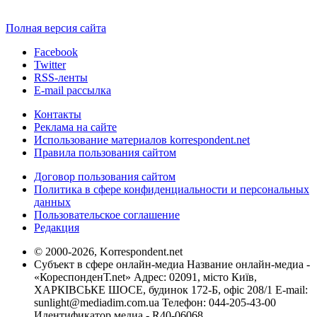
Полная версия сайта
Facebook
Twitter
RSS-ленты
E-mail рассылка
Контакты
Реклама на сайте
Использование материалов korrespondent.net
Правила пользования сайтом
Договор пользования сайтом
Политика в сфере конфиденциальности и персональных
данных
Пользовательское соглашение
Редакция
© 2000-2026, Korrespondent.net
Субъект в сфере онлайн-медиа Название онлайн-медиа -
«КореспонденТ.net» Адрес: 02091, місто Київ,
ХАРКІВСЬКЕ ШОСЕ, будинок 172-Б, офіс 208/1 E-mail:
sunlight@mediadim.com.ua
Телефон: 044-205-43-00
Идентификатор медиа - R40-06068