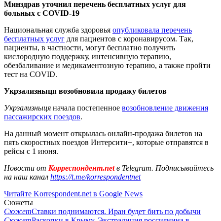
Минздрав уточнил перечень бесплатных услуг для
больных с COVID-19
Национальная служба здоровья
опубликовала перечень
бесплатных услуг
для пациентов с коронавирусом. Так,
пациенты, в частности, могут бесплатно получить
кислородную поддержку, интенсивную терапию,
обезбаливание и медикаментозную терапию, а также пройти
тест на COVID.
Укрзализныця возобновила продажу билетов
Укрзализныця
начала постепенное
возобновление движения
пассажирских поездов
.
На данный момент открылась онлайн-продажа билетов на
пять скоростных поездов Интерсити+, которые отправятся в
рейсы с 1 июня.
Новости от
Корреспондент.net
в Telegram. Подписывайтесь
на наш канал
https://t.me/korrespondentnet
Читайте Korrespondent.net в Google News
Сюжеты
Сюжет
Ставки поднимаются. Иран будет бить по добычи
Сюжет
Раскопки в Крыму. Экстрадиция россиянина в