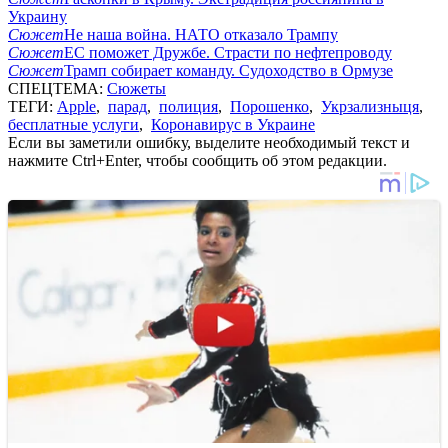
Украину
Сюжет
Не наша война. НАТО отказало Трампу
Сюжет
ЕС поможет Дружбе. Страсти по нефтепроводу
Сюжет
Трамп собирает команду. Судоходство в Ормузе
СПЕЦТЕМА:
Сюжеты
ТЕГИ:
Apple
,
парад
,
полиция
,
Порошенко
,
Укрзализныця
,
бесплатные услуги
,
Коронавирус в Украине
Если вы заметили ошибку, выделите необходимый текст и
нажмите Ctrl+Enter, чтобы сообщить об этом редакции.