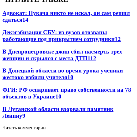
Адвокат: Пукача никто не искал, он сам решил
сдаться
14
Декэгэбизация СБУ: из вузов отозваны
работающие под прикрытием сотрудники
12
В Днепропетровске джип сбил насмерть трех
женщин и скрылся с места ДТП
11
2
В Донецкой области во время урока ученики
жестоко избили учителя
10
ФГИ: РФ оспаривает право собственности на 78
объектов в Украине
10
В Луганской области взорвали памятник
Ленину
9
Читать комментарии