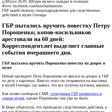
Фото: facebook.com/honcharmuseum
ГБР задействовало спецподразделение для следственных
действий в музее Гончара
ГБР пыталось вручить повестку Петру
Порошенко; копов-насильников
арестовали на 60 дней:
Корреспондент.net выделяет главные
события вчерашнего дня.
ГБР пыталось вручить Порошенко
повестку на допрос
в
музее
Пятый президент Петр Порошенко не явился на допрос в ГБР
по делу о картинах. Вместо этого он отправился на выставку
в музей Гончара, где заявил, что все полотна куплены законно.
Как позже сообщили СМИ,
сотрудники ГБР прорвались в
здание музея
, однако Порошенко там уже не было.
В Бюро объяснили, что проводили следственные действия, а
так как бывшего главу государства они не застали,
вручили