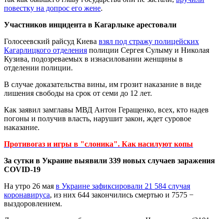
повестку на допрос его жене
.
Участников инцидента в Кагарлыке арестовали
Голосеевский райсуд Киева
взял под стражу полицейских
Кагарлицкого отделения
полиции Сергея Сулыму и Николая
Кузива, подозреваемых в изнасиловании женщины в
отделении полиции.
В случае доказательства вины, им грозит наказание в виде
лишения свободы на срок от семи до 12 лет.
Как заявил замглавы МВД Антон Геращенко, всех, кто надев
погоны и получив власть, нарушит закон, ждет суровое
наказание.
Противогаз и игры в "слоника". Как насилуют копы
За сутки в Украине выявили 339 новых случаев заражения
COVID-19
На утро 26 мая
в Украине зафиксировали 21 584 случая
коронавируса
, из них 644 закончились смертью и 7575 −
выздоровлением.