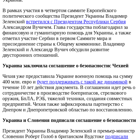
В рамках участия в четвертом саммите Европейского
политического сообщества Президент Украины Владимир
Зеленский
встретился с Президентом Республики Сербия
Александром Вучичем. Глава государства поблагодарил за
финансовую и гуманитарную помощь для Украины, а также
отметил участие Сербии в первом Саммите мира и
присоединение страны к Общему коммюнике. Владимир
Зеленский и Александр Вучич обсудили развитие
двусторонних отношений.
Украина заключила
соглашение о
безопасност
и
с Чехией
Чехия уже предоставила Украине военную помощь на сумму
400 млн. евро и
будет поддерживать с такой же динамикой
в ​​
течение 10 лет действия документа. В соглашении идет речь о
сотрудничестве в производстве боеприпасов, стрелкового
оружия, БпЛА, РЭБ, тяжелой техники, создания совместных
предприятий. Чехия также зафиксировала партнерство с
Днепром и Днепропетровской областью по восстановлению.
Украина и Словения подписали соглашение о безопасности
Президент Украины Владимир Зеленский и премьер-министр
Словении Роберт Голоб в британском Вудстоке
подписали