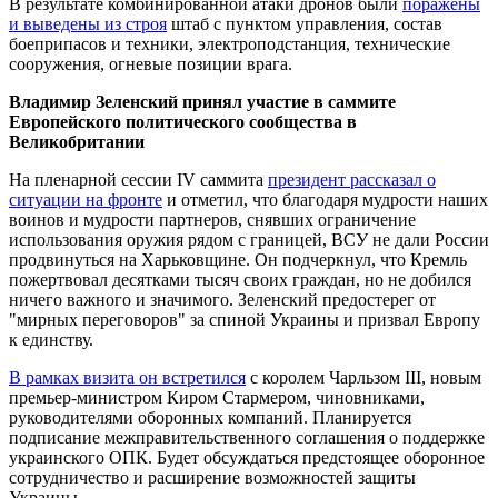
В результате комбинированной атаки дронов были
поражены
и выведены из строя
штаб с пунктом управления, состав
боеприпасов и техники, электроподстанция, технические
сооружения, огневые позиции врага.
Владимир Зеленский принял участие в саммите
Европейского политического сообщества в
Великобритании
На пленарной сессии IV саммита
президент рассказал о
ситуации на фронте
и отметил, что благодаря мудрости наших
воинов и мудрости партнеров, снявших ограничение
использования оружия рядом с границей, ВСУ не дали России
продвинуться на Харьковщине. Он подчеркнул, что Кремль
пожертвовал десятками тысяч своих граждан, но не добился
ничего важного и значимого. Зеленский предостерег от
"мирных переговоров" за спиной Украины и призвал Европу
к единству.
В рамках визита он встретился
с королем Чарльзом ІІІ, новым
премьер-министром Киром Стармером, чиновниками,
руководителями оборонных компаний. Планируется
подписание межправительственного соглашения о поддержке
украинского ОПК. Будет обсуждаться предстоящее оборонное
сотрудничество и расширение возможностей защиты
Украины.