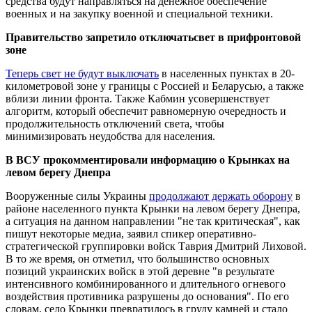
средства будут направляться на денежное обеспечение
военных и на закупку военной и специальной техники.
Правительство запретило
отключать
свет в прифронтовой
зоне
Теперь свет не будут выключать
в населенных пунктах в 20-
километровой зоне у границы с Россией и Беларусью, а также
вблизи линии фронта. Также Кабмин усовершенствует
алгоритм, который обеспечит равномерную очередность и
продолжительность отключений света, чтобы
минимизировать неудобства для населения.
В ВСУ прокомментировали информацию о Крынках на
левом берегу Днепра
Вооруженные силы Украины
продолжают держать оборону
в
районе населенного пункта Крынки на левом берегу Днепра,
а ситуация на данном направлении "не так критическая", как
пишут некоторые медиа, заявил спикер оперативно-
стратегической группировки войск Таврия Дмитрий Лиховой.
В то же время, он отметил, что большинство основных
позиций украинских войск в этой деревне "в результате
интенсивного комбинированного и длительного огневого
воздействия противника разрушены до основания". По его
словам, село Крынки превратилось в груду камней и стало