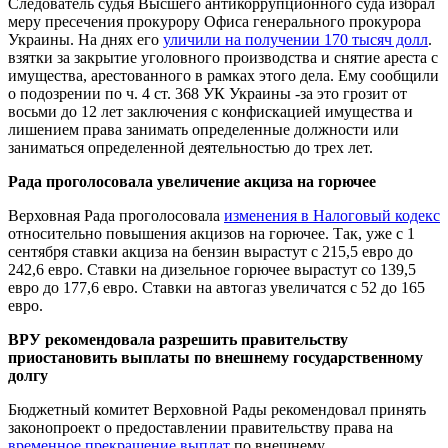
Следователь судья Высшего антикоррупционного суда избрал
меру пресечения прокурору Офиса генерального прокурора
Украины. На днях его
уличили на получении 170 тысяч долл
.
взятки за закрытие уголовного производства и снятие ареста с
имущества, арестованного в рамках этого дела. Ему сообщили
о подозрении по ч. 4 ст. 368 УК Украины -за это грозит от
восьми до 12 лет заключения с конфискацией имущества и
лишением права занимать определенные должности или
заниматься определенной деятельностью до трех лет.
Рада проголосовала увеличение акциза на горючее
Верховная Рада проголосовала
изменения в Налоговый кодекс
относительно повышения акцизов на горючее. Так, уже с 1
сентября ставки акциза на бензин вырастут с 215,5 евро до
242,6 евро. Ставки на дизельное горючее вырастут со 139,5
евро до 177,6 евро. Ставки на автогаз увеличатся с 52 до 165
евро.
ВРУ рекомендовала разрешить правительству
приостановить выплаты по внешнему государственному
долгу
Бюджетный комитет Верховной Рады рекомендовал принять
законопроект о предоставлении правительству права на
временное прекращение выплат
по внешнему