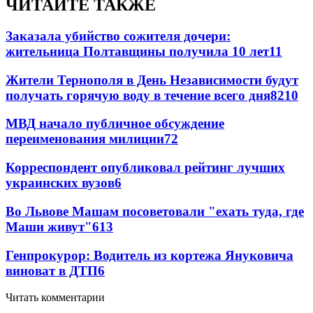
ЧИТАЙТЕ ТАКЖЕ
Заказала убийство сожителя дочери:
жительница Полтавщины получила 10 лет
11
Жители Тернополя в День Независимости будут
получать горячую воду в течение всего дня
8
210
МВД начало публичное обсуждение
переименования милиции
7
2
Корреспондент опубликовал рейтинг лучших
украинских вузов
6
Во Львове Машам посоветовали "ехать туда, где
Маши живут"
6
13
Генпрокурор: Водитель из кортежа Януковича
виноват в ДТП
6
Читать комментарии