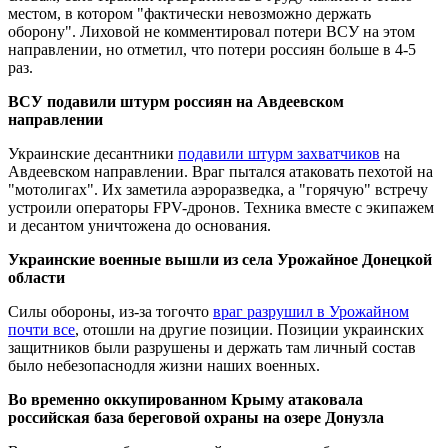
местом, в котором "фактически невозможно держать
оборону". Лиховой не комментировал потери ВСУ на этом
направлении, но отметил, что потери россиян больше в 4-5
раз.
ВСУ подавили штурм россиян на Авдеевском
направлении
Украинские десантники
подавили штурм захватчиков
на
Авдеевском направлении. Враг пытался атаковать пехотой на
"мотолигах". Их заметила аэроразведка, а "горячую" встречу
устроили операторы FPV-дронов. Техника вместе с экипажем
и десантом уничтожена до основания.
Украинские военные вышли из села Урожайное Донецкой
области
Силы обороны, из-за тогочто
враг разрушил в Урожайном
почти все
, отошли на другие позиции. Позиции украинских
защитников были разрушены и держать там личный состав
было небезопаснодля жизни наших военных.
Во временно оккупированном Крыму атаковала
российская база береговой охраны на озере Донузла