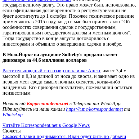
государственному долгу. Это право может быть использовано,
если официальная договоренность о реструктуризации не
будет достигнута до 1 октября. Похожее техническое решение
применялось в 2015 году, когда в мае был принят закон "Об
особенностях совершения сделок с государственным,
гарантированным государством долгом и местным долгом".
Тогда государство в конце августа договорилось с
инвесторами и объявило о завершении сделки в ноябре.
В Нью-Йорке на аукционе Sotheby's продали скелет
динозавра за 44,6 миллиона долларов
Растительноядный стегозавр по кличке Апекс
имеет 3,4 м
высотой и 8,3 м длиной от носа до хвоста, и занимает одно из
первых мест среди самых полных скелетов, когда-либо
найденных. Его приобрел покупатель, пожелавший остаться
неизвестным.
Новини від
Корреспондент.net
в Telegram та WhatsApp.
Підписуйтесь на наші канали
https://t.me/korrespondentnet
та
WhatsApp
Читайте Korrespondent.net в Google News
Сюжеты
Сюжет
Ставки поднимаются. Иран будет бить по добычи