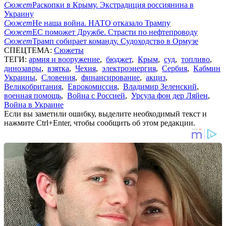
Сюжет
Раскопки в Крыму. Экстрадиция россиянина в
Украину
Сюжет
Не наша война. НАТО отказало Трампу
Сюжет
ЕС поможет Дружбе. Страсти по нефтепроводу
Сюжет
Трамп собирает команду. Судоходство в Ормузе
СПЕЦТЕМА:
Сюжеты
ТЕГИ:
армия и вооружение
,
бюджет
,
Крым
,
суд
,
топливо
,
динозавры
,
взятка
,
Чехия
,
электроэнергия
,
Сербия
,
Кабмин
Украины
,
Словения
,
финансирование
,
акциз
,
Великобритания
,
Еврокомиссия
,
Владимир Зеленский
,
военная помощь
,
Война с Россией
,
Урсула фон дер Ляйен
,
Война в Украине
Если вы заметили ошибку, выделите необходимый текст и
нажмите Ctrl+Enter, чтобы сообщить об этом редакции.