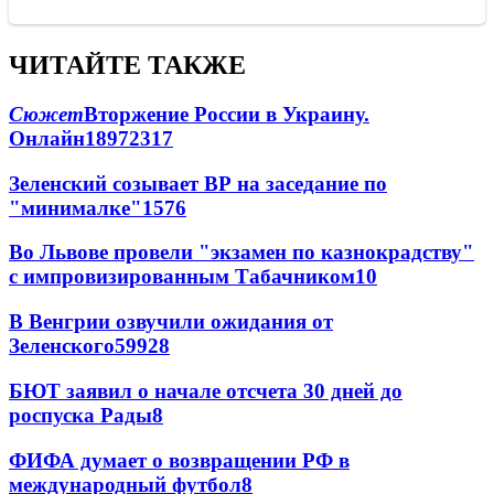
ЧИТАЙТЕ ТАКЖЕ
Сюжет
Вторжение России в Украину.
Онлайн
189
72
317
Зеленский созывает ВР на заседание по
"минималке"
15
76
Во Львове провели "экзамен по казнокрадству"
с импровизированным Табачником
10
В Венгрии озвучили ожидания от
Зеленского
59
9
28
БЮТ заявил о начале отсчета 30 дней до
роспуска Рады
8
ФИФА думает о возвращении РФ в
международный футбол
8