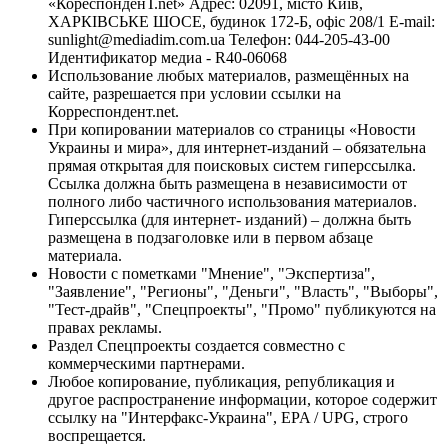
«КореспонденТ.net» Адрес: 02091, місто Київ,
ХАРКІВСЬКЕ ШОСЕ, будинок 172-Б, офіс 208/1 E-mail:
sunlight@mediadim.com.ua
Телефон: 044-205-43-00
Идентификатор медиа - R40-06068
Использование любых материалов, размещённых на
сайте, разрешается при условии ссылки на
Корреспондент.net.
При копировании материалов со страницы «Новости
Украины и мира», для интернет-изданий – обязательна
прямая открытая для поисковых систем гиперссылка.
Ссылка должна быть размещена в независимости от
полного либо частичного использования материалов.
Гиперссылка (для интернет- изданий) – должна быть
размещена в подзаголовке или в первом абзаце
материала.
Новости с пометками "Мнение", "Экспертиза",
"Заявление", "Регионы", "Деньги", "Власть", "Выборы",
"Тест-драйв", "Спецпроекты", "Промо" публикуются на
правах рекламы.
Раздел Спецпроекты создается совместно с
коммерческими партнерами.
Любое копирование, публикация, републикация и
другое распространение информации, которое содержит
ссылку на "Интерфакс-Украина", EPA / UPG, строго
воспрещается.