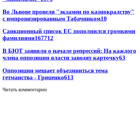
Во Львове провели "экзамен по казнокрадству"
с импровизированным Табачником
10
Санкционный список ЕС пополнился громкими
фамилиями
167
7
12
В БЮТ заявили о начале репрессий: На каждого
члена оппозиции власти заводят карточку
6
3
Оппозиции мешает объединиться тема
гетманства - Гриценко
6
13
Читать комментарии