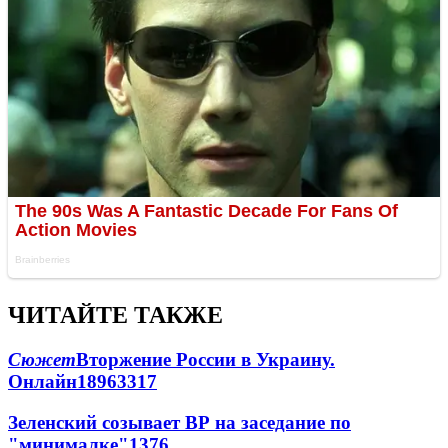
ЧИТАЙТЕ ТАКЖЕ
Сюжет
Вторжение России в Украину.
Онлайн
189
63
317
Зеленский созывает ВР на заседание по
"минималке"
13
76