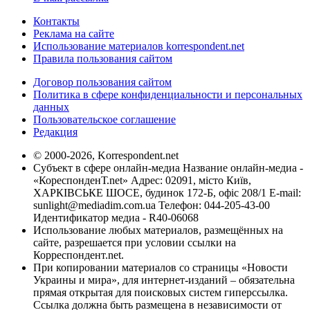
Контакты
Реклама на сайте
Использование материалов korrespondent.net
Правила пользования сайтом
Договор пользования сайтом
Политика в сфере конфиденциальности и персональных
данных
Пользовательское соглашение
Редакция
© 2000-2026, Korrespondent.net
Субъект в сфере онлайн-медиа Название онлайн-медиа -
«КореспонденТ.net» Адрес: 02091, місто Київ,
ХАРКІВСЬКЕ ШОСЕ, будинок 172-Б, офіс 208/1 E-mail:
sunlight@mediadim.com.ua
Телефон: 044-205-43-00
Идентификатор медиа - R40-06068
Использование любых материалов, размещённых на
сайте, разрешается при условии ссылки на
Корреспондент.net.
При копировании материалов со страницы «Новости
Украины и мира», для интернет-изданий – обязательна
прямая открытая для поисковых систем гиперссылка.
Ссылка должна быть размещена в независимости от