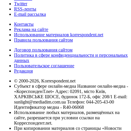
Twitter
RSS-ленты
E-mail рассылка
Контакты
Реклама на сайте
Использование материалов korrespondent.net
Правила пользования сайтом
Договор пользования сайтом
Политика в сфере конфиденциальности и персональных
данных
Пользовательское соглашение
Редакция
© 2000-2026, Korrespondent.net
Субъект в сфере онлайн-медиа Название онлайн-медиа -
«КореспонденТ.net» Адрес: 02091, місто Київ,
ХАРКІВСЬКЕ ШОСЕ, будинок 172-Б, офіс 208/1 E-mail:
sunlight@mediadim.com.ua
Телефон: 044-205-43-00
Идентификатор медиа - R40-06068
Использование любых материалов, размещённых на
сайте, разрешается при условии ссылки на
Корреспондент.net.
При копировании материалов со страницы «Новости