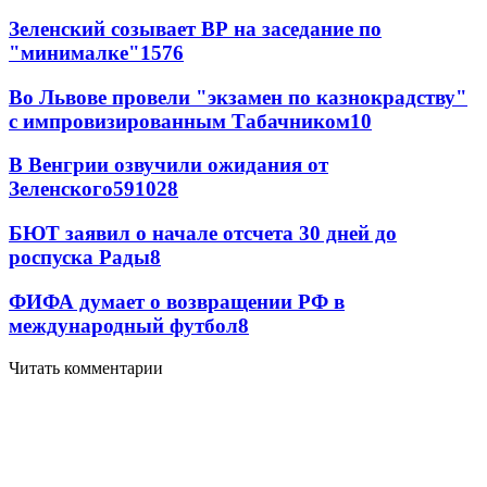
Зеленский созывает ВР на заседание по
"минималке"
15
76
Во Львове провели "экзамен по казнокрадству"
с импровизированным Табачником
10
В Венгрии озвучили ожидания от
Зеленского
59
10
28
БЮТ заявил о начале отсчета 30 дней до
роспуска Рады
8
ФИФА думает о возвращении РФ в
международный футбол
8
Читать комментарии