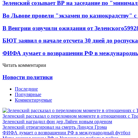
Зеленский созывает ВР на заседание по "минима
Во Львове провели "экзамен по казнокрадству"
В Венгрии озвучили ожидания от Зеленского
59
9
2
БЮТ заявил о начале отсчета 30 дней до роспуск
ФИФА думает о возвращении РФ в международн
Читать комментарии
Новости политики
Последние
Популярные
Комментируемые
Зеленский рассказал о переломном моменте в отношениях с Т
Зеленский наградил фон дер Ляйен новым орденом
Зеленский отреагировал на смерть Линдси Грэма
ФИФА думает о возвращении РФ в международный футбол