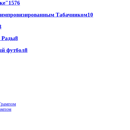
лке"
15
76
 с импровизированным Табачником
10
8
а Рады
8
ый футбол
8
рампом