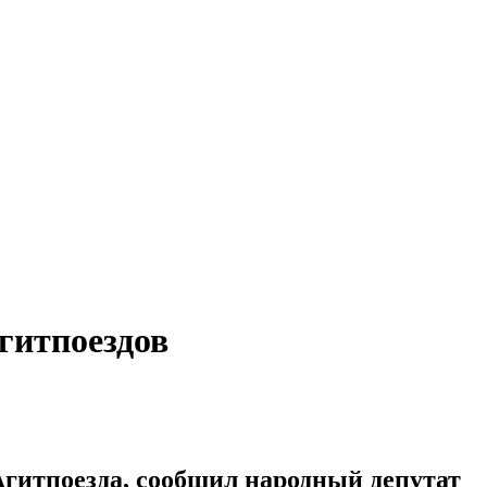
гитпоездов
Агитпоезда, сообщил народный депутат