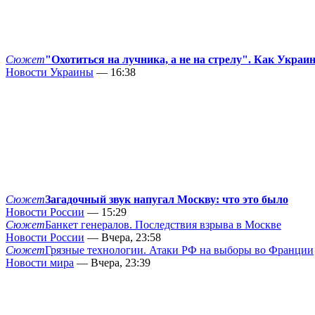
Сюжет
"Охотиться на лучника, а не на стрелу". Как Украи
Новости Украины
— 16:38
Сюжет
Загадочный звук напугал Москву: что это было
Новости России
— 15:29
Сюжет
Банкет генералов. Последствия взрыва в Москве
Новости России
— Вчера, 23:58
Сюжет
Грязные технологии. Атаки РФ на выборы во Франции
Новости мира
— Вчера, 23:39