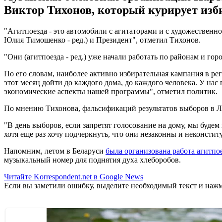
Виктор Тихонов, который курирует изб
"Агитпоезда - это автомобили с агитаторами и с художественн
Юлия Тимошенко - ред.) и Президент", отметил Тихонов.
"Они (агитпоезда - ред.) уже начали работать по районам и гор
По его словам, наиболее активно избирательная кампания в реги
этот месяц дойти до каждого дома, до каждого человека. У на
экономические аспекты нашей программы", отметил политик.
По мнению Тихонова, фальсификаций результатов выборов в Луг
"В день выборов, если запретят голосование на дому, мы буде
хотя еще раз хочу подчеркнуть, что они незаконны и неконстит
Напомним, летом в Беларуси
была организована работа агитпое
музыкальный номер для поднятия духа хлеборобов.
Читайте Korrespondent.net в Google News
Если вы заметили ошибку, выделите необходимый текст и нажми