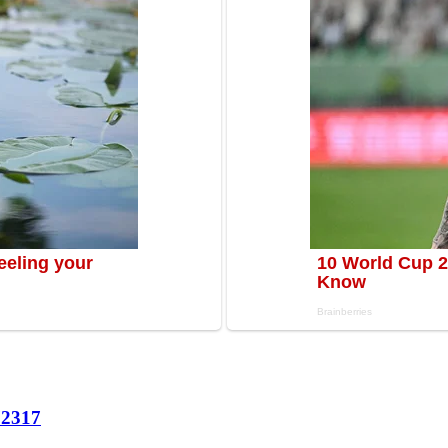
72
317