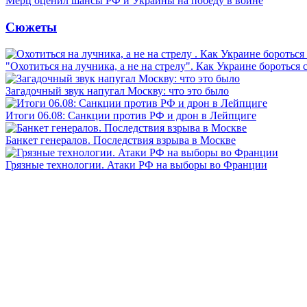
Мерц оценил шансы РФ и Украины на победу в войне
Сюжеты
"Охотиться на лучника, а не на стрелу". Как Украине бороться 
Загадочный звук напугал Москву: что это было
Итоги 06.08: Санкции против РФ и дрон в Лейпциге
Банкет генералов. Последствия взрыва в Москве
Грязные технологии. Атаки РФ на выборы во Франции