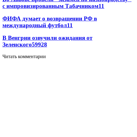
с импровизированным Табачником
11
ФИФА думает о возвращении РФ в
международный футбол
11
В Венгрии озвучили ожидания от
Зеленского
59
9
28
Читать комментарии