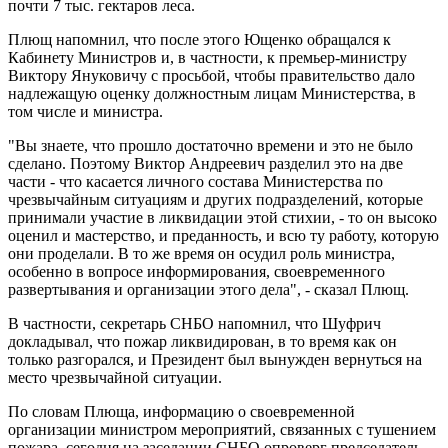
почти 7 тыс. гектаров леса.
Плющ напомнил, что после этого Ющенко обращался к
Кабинету Министров и, в частности, к премьер-министру
Виктору Януковичу с просьбой, чтобы правительство дало
надлежащую оценку должностным лицам Министерства, в
том числе и министра.
"Вы знаете, что прошло достаточно времени и это не было
сделано. Поэтому Виктор Андреевич разделил это на две
части - что касается личного состава Министерства по
чрезвычайным ситуациям и других подразделений, которые
принимали участие в ликвидации этой стихии, - то он высоко
оценил и мастерство, и преданность, и всю ту работу, которую
они проделали. В то же время он осудил роль министра,
особенно в вопросе информирования, своевременного
развертывания и организации этого дела", - сказал Плющ.
В частности, секретарь СНБО напомнил, что Шуфрич
докладывал, что пожар ликвидирован, в то время как он
только разгорался, и Президент был вынужден вернуться на
место чрезвычайной ситуации.
По словам Плюща, информацию о своевременной
организации министром мероприятий, связанных с тушением
пожара, сегодня на заседании СНБО опроверг председатель