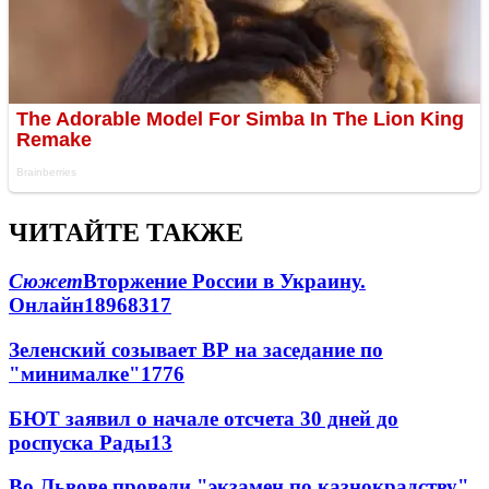
ЧИТАЙТЕ ТАКЖЕ
Сюжет
Вторжение России в Украину.
Онлайн
189
68
317
Зеленский созывает ВР на заседание по
"минималке"
17
76
БЮТ заявил о начале отсчета 30 дней до
роспуска Рады
13
Во Львове провели "экзамен по казнокрадству"