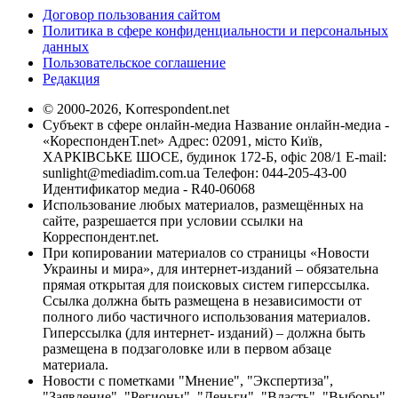
Договор пользования сайтом
Политика в сфере конфиденциальности и персональных
данных
Пользовательское соглашение
Редакция
© 2000-2026, Korrespondent.net
Субъект в сфере онлайн-медиа Название онлайн-медиа -
«КореспонденТ.net» Адрес: 02091, місто Київ,
ХАРКІВСЬКЕ ШОСЕ, будинок 172-Б, офіс 208/1 E-mail:
sunlight@mediadim.com.ua
Телефон: 044-205-43-00
Идентификатор медиа - R40-06068
Использование любых материалов, размещённых на
сайте, разрешается при условии ссылки на
Корреспондент.net.
При копировании материалов со страницы «Новости
Украины и мира», для интернет-изданий – обязательна
прямая открытая для поисковых систем гиперссылка.
Ссылка должна быть размещена в независимости от
полного либо частичного использования материалов.
Гиперссылка (для интернет- изданий) – должна быть
размещена в подзаголовке или в первом абзаце
материала.
Новости с пометками "Мнение", "Экспертиза",
"Заявление", "Регионы", "Деньги", "Власть", "Выборы",