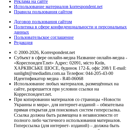
Реклама на сайте
Использование материалов korrespondent.net
Правила пользования сайтом
Договор пользования сайтом
Политика в сфере конфиденциальности и персональных
данных
Пользовательское соглашение
Редакция
© 2000-2026, Korrespondent.net
Субъект в сфере онлайн-медиа Название онлайн-медиа -
«КореспонденТ.net» Адрес: 02091, місто Київ,
ХАРКІВСЬКЕ ШОСЕ, будинок 172-Б, офіс 208/1 E-mail:
sunlight@mediadim.com.ua
Телефон: 044-205-43-00
Идентификатор медиа - R40-06068
Использование любых материалов, размещённых на
сайте, разрешается при условии ссылки на
Корреспондент.net.
При копировании материалов со страницы «Новости
Украины и мира», для интернет-изданий – обязательна
прямая открытая для поисковых систем гиперссылка.
Ссылка должна быть размещена в независимости от
полного либо частичного использования материалов.
Гиперссылка (для интернет- изданий) – должна быть