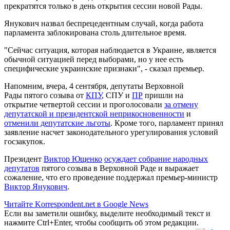
прекратятся только в день открытия сессии новой Рады.
Янукович назвал беспрецедентным случай, когда работа
парламента заблокирована столь длительное время.
"Сейчас ситуация, которая наблюдается в Украине, является
обычной ситуацией перед выборами, но у нее есть
специфические украинские признаки", - сказал премьер.
Напомним, вчера, 4 сентября, депутаты Верховной
Рады пятого созыва от
КПУ
, СПУ и
ПР
пришли на
открытие четвертой сессии и проголосовали
за отмену
депутатской и президентской неприкосновенности
и
отменили депутатские льготы
. Кроме того, парламент принял
заявление насчет законодательного урегулирования условий
госзакупок.
Президент
Виктор Ющенко
осуждает собрание народных
депутатов
пятого созыва в Верховной Раде и выражает
сожаление, что его проведение поддержал премьер-министр
Виктор Янукович
.
Читайте Korrespondent.net в Google News
Если вы заметили ошибку, выделите необходимый текст и
нажмите Ctrl+Enter, чтобы сообщить об этом редакции.