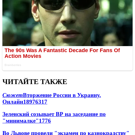
ЧИТАЙТЕ ТАКЖЕ
Сюжет
Вторжение России в Украину.
Онлайн
189
76
317
Зеленский созывает ВР на заседание по
"минималке"
17
76
Во Львове провели "экзамен по казнокрадству"