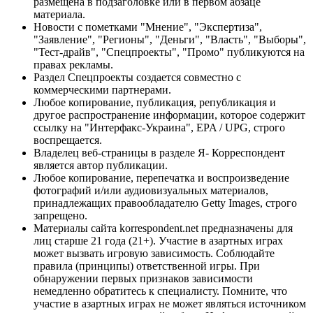
размещена в подзаголовке или в первом абзаце
материала.
Новости с пометками "Мнение", "Экспертиза",
"Заявление", "Регионы", "Деньги", "Власть", "Выборы",
"Тест-драйв", "Спецпроекты", "Промо" публикуются на
правах рекламы.
Раздел Спецпроекты создается совместно с
коммерческими партнерами.
Любое копирование, публикация, републикация и
другое распространение информации, которое содержит
ссылку на "Интерфакс-Украина", EPA / UPG, строго
воспрещается.
Владелец веб-страницы в разделе Я- Корреспондент
является автор публикации.
Любое копирование, перепечатка и воспроизведение
фотографий и/или аудиовизуальных материалов,
принадлежащих правообладателю Getty Images, строго
запрещено.
Материалы сайта korrespondent.net предназначены для
лиц старше 21 года (21+). Участие в азартных играх
может вызвать игровую зависимость. Соблюдайте
правила (принципы) ответственной игры. При
обнаружении первых признаков зависимости
немедленно обратитесь к специалисту. Помните, что
участие в азартных играх не может являться источником