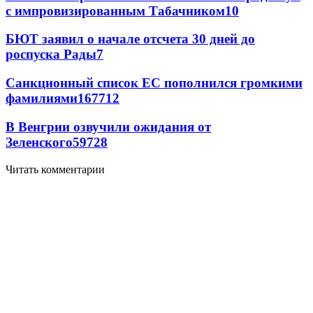
с импровизированным Табачником
10
БЮТ заявил о начале отсчета 30 дней до
роспуска Рады
7
Санкционный список ЕС пополнился громкими
фамилиями
167
7
12
В Венгрии озвучили ожидания от
Зеленского
59
7
28
Читать комментарии