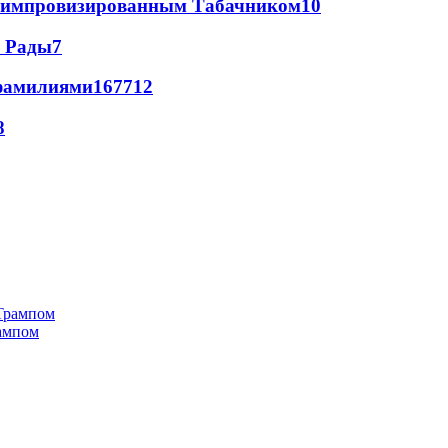
 с импровизированным Табачником
10
а Рады
7
фамилиями
167
7
12
8
рампом