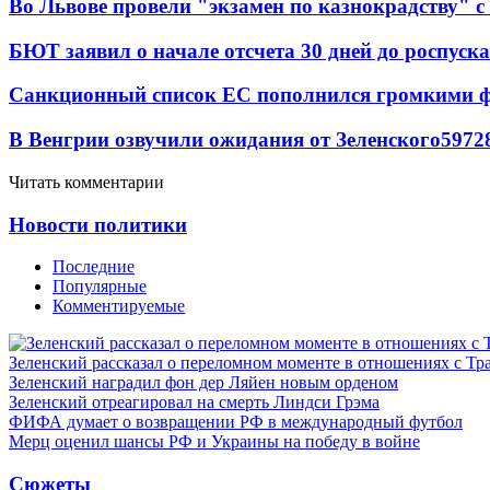
Во Львове провели "экзамен по казнокрадству"
БЮТ заявил о начале отсчета 30 дней до роспуск
Санкционный список ЕС пополнился громкими 
В Венгрии озвучили ожидания от Зеленского
59
7
2
Читать комментарии
Новости политики
Последние
Популярные
Комментируемые
Зеленский рассказал о переломном моменте в отношениях с Т
Зеленский наградил фон дер Ляйен новым орденом
Зеленский отреагировал на смерть Линдси Грэма
ФИФА думает о возвращении РФ в международный футбол
Мерц оценил шансы РФ и Украины на победу в войне
Сюжеты