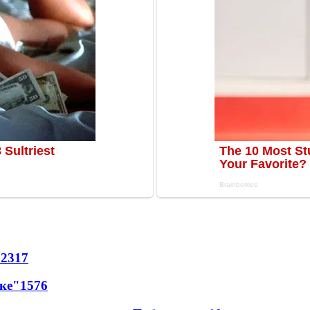
72
317
лке"
15
76