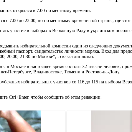
асток открылся в 7:00 по местному времени.
 с 7:00 до 22:00, но по местныму времени той страны, где этот 
ть участие в выборах в Верховную Раду в украинском посольств
редъявить избирательной комиссии один из следующих документ
ужебный паспорт, свидетельство личности моряка. Вход для пре
0, 20:00, 21:30 по Москве", - сказал дипломат.
аины в Москве в настоящее время состоит 32 тысячи человек, п
нкт-Петербурге, Владивостоке, Тюмени и Ростове-на-Дону.
рубежных избирательных участков со 116 до 115 на выборы Верх
те Ctrl+Enter, чтобы сообщить об этом редакции.