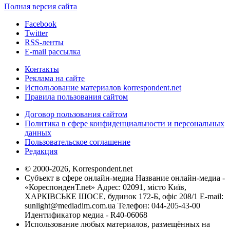
Полная версия сайта
Facebook
Twitter
RSS-ленты
E-mail рассылка
Контакты
Реклама на сайте
Использование материалов korrespondent.net
Правила пользования сайтом
Договор пользования сайтом
Политика в сфере конфиденциальности и персональных
данных
Пользовательское соглашение
Редакция
© 2000-2026, Korrespondent.net
Субъект в сфере онлайн-медиа Название онлайн-медиа -
«КореспонденТ.net» Адрес: 02091, місто Київ,
ХАРКІВСЬКЕ ШОСЕ, будинок 172-Б, офіс 208/1 E-mail:
sunlight@mediadim.com.ua
Телефон: 044-205-43-00
Идентификатор медиа - R40-06068
Использование любых материалов, размещённых на