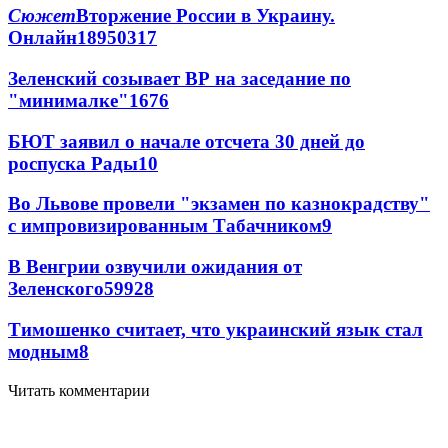
Сюжет
Вторжение России в Украину.
Онлайн
189
50
317
Зеленский созывает ВР на заседание по
"минималке"
16
76
БЮТ заявил о начале отсчета 30 дней до
роспуска Рады
10
Во Львове провели "экзамен по казнокрадству"
с импровизированным Табачником
9
В Венгрии озвучили ожидания от
Зеленского
59
9
28
Тимошенко считает, что украинский язык стал
модным
8
Читать комментарии