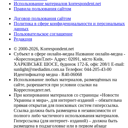
Использование материалов korrespondent.net
Правила пользования сайтом
Договор пользования сайтом
Политика в сфере конфиденциальности и персональных
данных
Пользовательское соглашение
Редакция
© 2000-2026, Korrespondent.net
Субъект в сфере онлайн-медиа Название онлайн-медиа -
«КореспонденТ.net» Адрес: 02091, місто Київ,
ХАРКІВСЬКЕ ШОСЕ, будинок 172-Б, офіс 208/1 E-mail:
sunlight@mediadim.com.ua
Телефон: 044-205-43-00
Идентификатор медиа - R40-06068
Использование любых материалов, размещённых на
сайте, разрешается при условии ссылки на
Корреспондент.net.
При копировании материалов со страницы «Новости
Украины и мира», для интернет-изданий – обязательна
прямая открытая для поисковых систем гиперссылка.
Ссылка должна быть размещена в независимости от
полного либо частичного использования материалов.
Гиперссылка (для интернет- изданий) – должна быть
размещена в подзаголовке или в первом абзаце