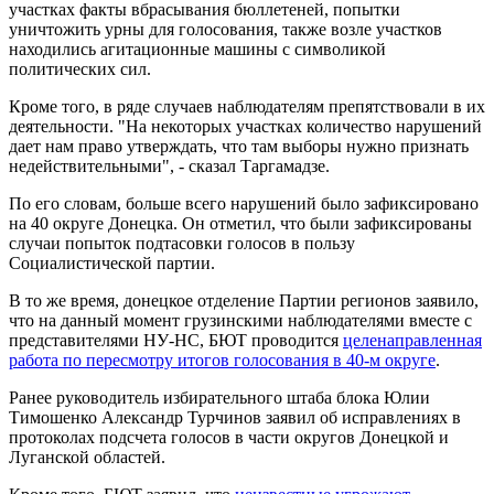
участках факты вбрасывания бюллетеней, попытки
уничтожить урны для голосования, также возле участков
находились агитационные машины с символикой
политических сил.
Кроме того, в ряде случаев наблюдателям препятствовали в их
деятельности. "На некоторых участках количество нарушений
дает нам право утверждать, что там выборы нужно признать
недействительными", - сказал Таргамадзе.
По его словам, больше всего нарушений было зафиксировано
на 40 округе Донецка. Он отметил, что были зафиксированы
случаи попыток подтасовки голосов в пользу
Социалистической партии.
В то же время, донецкое отделение Партии регионов заявило,
что на данный момент грузинскими наблюдателями вместе с
представителями НУ-НС, БЮТ проводится
целенаправленная
работа по пересмотру итогов голосования в 40-м округе
.
Ранее руководитель избирательного штаба блока Юлии
Тимошенко Александр Турчинов заявил об исправлениях в
протоколах подсчета голосов в части округов Донецкой и
Луганской областей.