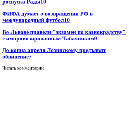
роспуска Рады
10
ФИФА думает о возвращении РФ в
международный футбол
10
Во Львове провели "экзамен по казнокрадству"
с импровизированным Табачником
9
До конца апреля Лозинскому предъявят
обвинение
7
Читать комментарии