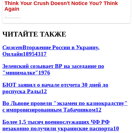
ЧИТАЙТЕ ТАКЖЕ
Сюжет
Вторжение России в Украину.
Онлайн
189
54
317
Зеленский созывает ВР на заседание по
"минималке"
19
76
БЮТ заявил о начале отсчета 30 дней до
роспуска Рады
12
Во Львове провели "экзамен по казнокрадству"
с импровизированным Табачником
12
Более 1,5 тысяч военнослужащих ЧФ РФ
незаконно получили украинские паспорта
10