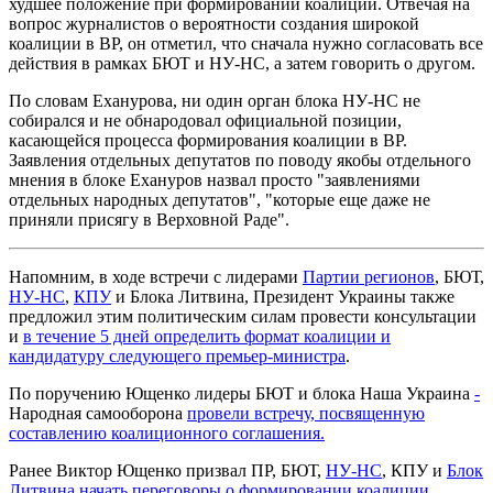
худшее положение при формировании коалиции. Отвечая на
вопрос журналистов о вероятности создания широкой
коалиции в ВР, он отметил, что сначала нужно согласовать все
действия в рамках БЮТ и НУ-НС, а затем говорить о другом.
По словам Еханурова, ни один орган блока НУ-НС не
собирался и не обнародовал официальной позиции,
касающейся процесса формирования коалиции в ВР.
Заявления отдельных депутатов по поводу якобы отдельного
мнения в блоке Ехануров назвал просто "заявлениями
отдельных народных депутатов", "которые еще даже не
приняли присягу в Верховной Раде".
Напомним, в ходе встречи с лидерами
Партии регионов
, БЮТ,
НУ-НС
,
КПУ
и Блока Литвина, Президент Украины также
предложил этим политическим силам провести консультации
и
в течение 5 дней определить формат коалиции и
кандидатуру следующего премьер-министра
.
По поручению Ющенко лидеры БЮТ и блока Наша Украина
-
Народная самооборона
провели встречу, посвященную
составлению коалиционного соглашения.
Ранее Виктор Ющенко призвал ПР, БЮТ,
НУ-НС
, КПУ и
Блок
Литвина
начать переговоры о формировании коалиции.