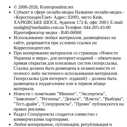
© 2000-2026, Korrespondent.net
Субъект в сфере онлайн-медиа Название онлайн-медиа -
«КореспонденТ.net» Адрес: 02091, місто Київ,
ХАРКІВСЬКЕ ШОСЕ, будинок 172-Б, офіс 208/1 E-mail:
sunlight@mediadim.com.ua
Телефон: 044-205-43-00
Идентификатор медиа - R40-06068
Использование любых материалов, размещённых на
сайте, разрешается при условии ссылки на
Корреспондент.net.
При копировании материалов со страницы «Новости
Украины и мира», для интернет-изданий – обязательна
прямая открытая для поисковых систем гиперссылка.
Ссылка должна быть размещена в независимости от
полного либо частичного использования материалов.
Гиперссылка (для интернет- изданий) – должна быть
размещена в подзаголовке или в первом абзаце
материала.
Новости с пометками "Мнение", "Экспертиза",
"Заявление", "Регионы", "Деньги", "Власть", "Выборы",
"Тест-драйв", "Спецпроекты", "Промо" публикуются на
правах рекламы.
Раздел Спецпроекты создается совместно с
коммерческими партнерами.
Любое копирование, публикация, републикация и