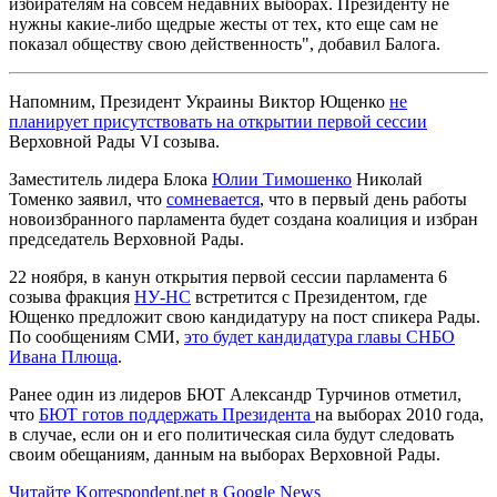
избирателям на совсем недавних выборах. Президенту не
нужны какие-либо щедрые жесты от тех, кто еще сам не
показал обществу свою действенность", добавил Балога.
Напомним, Президент Украины Виктор Ющенко
не
планирует присутствовать на открытии первой сессии
Верховной Рады VI созыва.
Заместитель лидера Блока
Юлии Тимошенко
Николай
Томенко заявил, что
сомневается
, что в первый день работы
новоизбранного парламента будет создана коалиция и избран
председатель Верховной Рады.
22 ноября, в канун открытия первой сессии парламента 6
созыва фракция
НУ-НС
встретится с Президентом, где
Ющенко предложит свою кандидатуру на пост спикера Рады.
По сообщениям СМИ,
это будет кандидатура главы СНБО
Ивана Плющa
.
Ранее один из лидеров БЮТ Александр Турчинов отметил,
что
БЮТ готов поддержать Президента
на выборах 2010 года,
в случае, если он и его политическая сила будут следовать
своим обещаниям, данным на выборах Верховной Рады.
Читайте Korrespondent.net в Google News