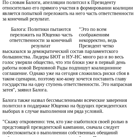
По словам Балоги, апелляции политсил к Президенту
относительно его прямого участия в формировании коалиции
является попыткой переложить на него часть ответственности
за конечный результат.
Балога: Политики пытаются
"Это по всем
переложить на Ющенко часть
соображениям
ответственности за конечный
некорректно, ведь
результат
Президент четко
высказался за демократический состав парламентского
большинства. Лидеры БЮТ и НУ-НС много раз и во весь
голос уверяли общество, что эти блоки уже в первый день
работы новой Верховной Рады подпишут коалиционное
соглашение. Однако уже на сегодня сложились риски сбоя в
таком сценарии, поэтому кое-кому хочется поставить главу
государства на одну ступень ответственности. Это напрасная
затея", заявил Балога.
Балога также назвал бессмысленными всяческие заверения
политсил в поддержке Ющенко на будущих президентских
выборах в случае выполнения им ряда условий.
"Скажу откровенно: тем, кто уже озаботился своей ролью в
предстоящей президентской кампании, сначала следует
побеспокоиться о выполнении собственных обещаний