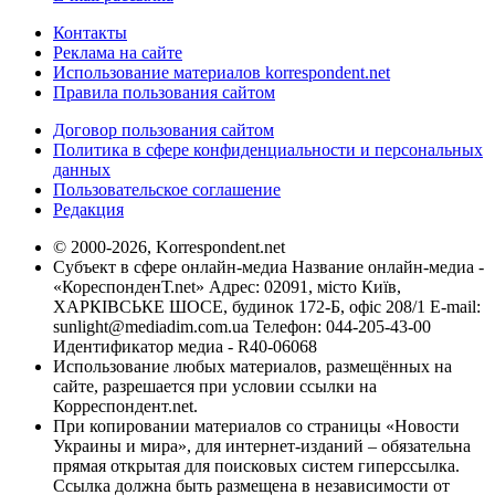
Контакты
Реклама на сайте
Использование материалов korrespondent.net
Правила пользования сайтом
Договор пользования сайтом
Политика в сфере конфиденциальности и персональных
данных
Пользовательское соглашение
Редакция
© 2000-2026, Korrespondent.net
Субъект в сфере онлайн-медиа Название онлайн-медиа -
«КореспонденТ.net» Адрес: 02091, місто Київ,
ХАРКІВСЬКЕ ШОСЕ, будинок 172-Б, офіс 208/1 E-mail:
sunlight@mediadim.com.ua
Телефон: 044-205-43-00
Идентификатор медиа - R40-06068
Использование любых материалов, размещённых на
сайте, разрешается при условии ссылки на
Корреспондент.net.
При копировании материалов со страницы «Новости
Украины и мира», для интернет-изданий – обязательна
прямая открытая для поисковых систем гиперссылка.
Ссылка должна быть размещена в независимости от