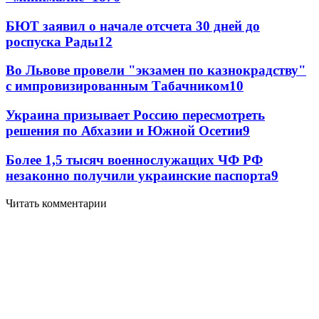
БЮТ заявил о начале отсчета 30 дней до
роспуска Рады
12
Во Львове провели "экзамен по казнокрадству"
с импровизированным Табачником
10
Украина призывает Россию пересмотреть
решения по Абхазии и Южной Осетии
9
Более 1,5 тысяч военнослужащих ЧФ РФ
незаконно получили украинские паспорта
9
Читать комментарии