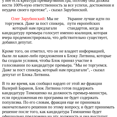
у нее есть креатура премьер-министра, поэтому она должна
нести 100%-ную ответственность за все успехи, достижения и
неудачи своего протеже", - сказал Зарубинский.
Олег Зарубинский
: Мы не
Украине лучше идти по
торгуемся. Даже за пост спикера,
пути европейских
который нам предлагали
стандартов, когда за
кандидатуру премьера голосует именно коалиция, которая
вчера продемонстрировала, что действительно существует,
добавил депутат.
Кроме того, он отметил, что он не владеет информацией,
были ли какие-либо предложения к Блоку Литвина, которые
бы создали условия, чтобы Блок принял участие в
голосовании по кандидатуре премьера. "Мы не торгуемся.
Даже за пост спикера, который нам предлагали", - сказал
депутат от Блока Литвина.
В то же время, как сообщил нардеп от этой же фракции
Валерий Баранов, Блок Литвина готов поддержать
кандидатуру Тимошенко на должность премьер-министра,
если предложенная ею программа не будет содержать
популизма. По его словам, фракция еще не принимала
окончательного решения по этому вопросу, и будет принимать
решение после того, как кандидатура Тимошенко будет
официально предложена на эту должность и она выступит