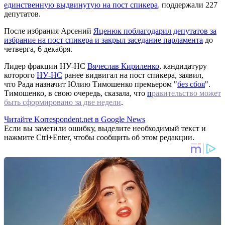
единственную выдвинутую на пост спикера
,
поддержали 227
депутатов.
После избрания Арсений
Яцeнюк поблагодарил депутатов за
избрание на пост спикера и закрыл заседание парламента
до
четверга, 6 декабря.
Лидер фракции НУ-НС
Вячеслав Кириленко
, кандидатуру
которого
НУ-НС
ранее видвигал на пост спикера, заявил,
что Рада назначит Юлию Тимошенко премьером "
без сбоя
".
Тимошенко, в свою очередь, сказала, что
п
равительство может
быть сформировано за две недели
.
Читайте Korrespondent.net в Google News
Если вы заметили ошибку, выделите необходимый текст и
нажмите Ctrl+Enter, чтобы сообщить об этом редакции.