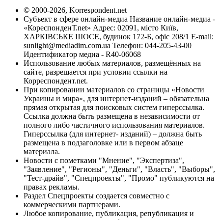
© 2000-2026, Korrespondent.net
Субъект в сфере онлайн-медиа Название онлайн-медиа -
«КореспонденТ.net» Адрес: 02091, місто Київ,
ХАРКІВСЬКЕ ШОСЕ, будинок 172-Б, офіс 208/1 E-mail:
sunlight@mediadim.com.ua
Телефон: 044-205-43-00
Идентификатор медиа - R40-06068
Использование любых материалов, размещённых на
сайте, разрешается при условии ссылки на
Корреспондент.net.
При копировании материалов со страницы «Новости
Украины и мира», для интернет-изданий – обязательна
прямая открытая для поисковых систем гиперссылка.
Ссылка должна быть размещена в независимости от
полного либо частичного использования материалов.
Гиперссылка (для интернет- изданий) – должна быть
размещена в подзаголовке или в первом абзаце
материала.
Новости с пометками "Мнение", "Экспертиза",
"Заявление", "Регионы", "Деньги", "Власть", "Выборы",
"Тест-драйв", "Спецпроекты", "Промо" публикуются на
правах рекламы.
Раздел Спецпроекты создается совместно с
коммерческими партнерами.
Любое копирование, публикация, републикация и