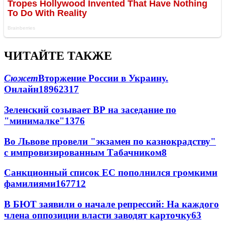
ЧИТАЙТЕ ТАКЖЕ
Сюжет
Вторжение России в Украину.
Онлайн
189
62
317
Зеленский созывает ВР на заседание по
"минималке"
13
76
Во Львове провели "экзамен по казнокрадству"
с импровизированным Табачником
8
Санкционный список ЕС пополнился громкими
фамилиями
167
7
12
В БЮТ заявили о начале репрессий: На каждого
члена оппозиции власти заводят карточку
6
3