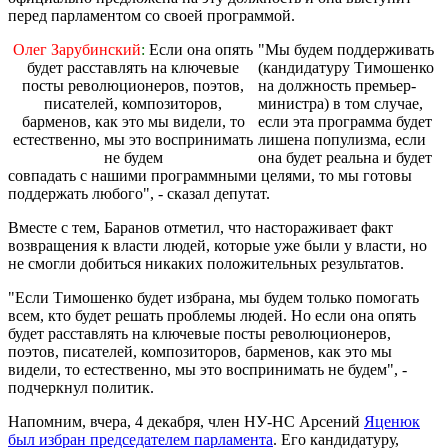
перед парламентом со своей программой.
Олег Зарубинский
:
Если она опять
"Мы будем поддерживать
будет расставлять на ключевые
(кандидатуру Тимошенко
посты революционеров, поэтов,
на должность премьер-
писателей, композиторов,
министра) в том случае,
барменов, как это мы видели, то
если эта программа будет
естественно, мы это воспринимать
лишена популизма, если
не будем
она будет реальна и будет
совпадать с нашими программными целями, то мы готовы
поддержать любого", - сказал депутат.
Вместе с тем, Баранов отметил, что настораживает факт
возвращения к власти людей, которые уже были у власти, но
не смогли добиться никаких положительных результатов.
"Если Тимошенко будет избрана, мы будем только помогать
всем, кто будет решать проблемы людей. Но если она опять
будет расставлять на ключевые посты революционеров,
поэтов, писателей, композиторов, барменов, как это мы
видели, то естественно, мы это воспринимать не будем", -
подчеркнул политик.
Напомним, вчера, 4 декабря, член НУ-НС Арсений
Яцeнюк
был избран председателем парламента
. Его кандидатуру,