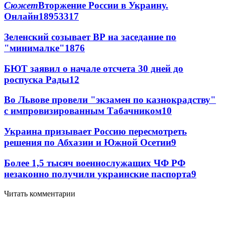
Сюжет
Вторжение России в Украину.
Онлайн
189
53
317
Зеленский созывает ВР на заседание по
"минималке"
18
76
БЮТ заявил о начале отсчета 30 дней до
роспуска Рады
12
Во Львове провели "экзамен по казнокрадству"
с импровизированным Табачником
10
Украина призывает Россию пересмотреть
решения по Абхазии и Южной Осетии
9
Более 1,5 тысяч военнослужащих ЧФ РФ
незаконно получили украинские паспорта
9
Читать комментарии