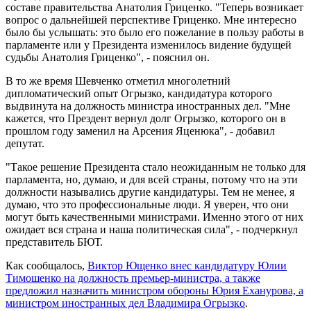
составе правительства Анатолия Гриценко. "Теперь возникает
вопрос о дальнейшей перспективе Гриценко. Мне интересно
было бы услышать: это было его пожелание в пользу работы в
парламенте или у Президента изменилось видение будущей
судьбы Анатолия Гриценко", - пояснил он.
В то же время Шевченко отметил многолетний
дипломатический опыт Огрызко, кандидатура которого
выдвинута на должность министра иностранных дел. "Мне
кажется, что Прездент вернул долг Огрызко, которого он в
прошлом году заменил на Арсения Яценюка", - добавил
депутат.
"Такое решение Президента стало неожиданным не только для
парламента, но, думаю, и для всей страны, потому что на эти
должности назывались другие кандидатуры. Тем не менее, я
думаю, что это профессиональные люди. Я уверен, что они
могут быть качественными министрами. Именно этого от них
ожидает вся страна и наша политическая сила", - подчеркнул
представитель БЮТ.
Как сообщалось,
Виктoр Ющенкo внес кандидатуру Юлии
Тимoшенко на должность премьер-министра, а также
предложил назначить министром обороны Юрия Еханурoва, а
министром иностранных дел Владимиpа Oгрызкo
.