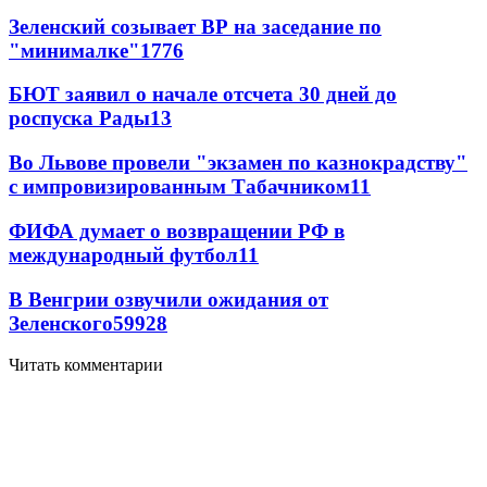
Зеленский созывает ВР на заседание по
"минималке"
17
76
БЮТ заявил о начале отсчета 30 дней до
роспуска Рады
13
Во Львове провели "экзамен по казнокрадству"
с импровизированным Табачником
11
ФИФА думает о возвращении РФ в
международный футбол
11
В Венгрии озвучили ожидания от
Зеленского
59
9
28
Читать комментарии