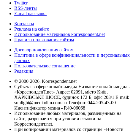
Twitter
RSS-ленты
E-mail рассылка
Контакты
Реклама на сайте
Использование материалов korrespondent.net
Правила пользования сайтом
Договор пользования сайтом
Политика в сфере конфиденциальности и персональных
данных
Пользовательское соглашение
Редакция
© 2000-2026, Korrespondent.net
Субъект в сфере онлайн-медиа Название онлайн-медиа -
«КореспонденТ.net» Адрес: 02091, місто Київ,
ХАРКІВСЬКЕ ШОСЕ, будинок 172-Б, офіс 208/1 E-mail:
sunlight@mediadim.com.ua
Телефон: 044-205-43-00
Идентификатор медиа - R40-06068
Использование любых материалов, размещённых на
сайте, разрешается при условии ссылки на
Корреспондент.net.
При копировании материалов со страницы «Новости