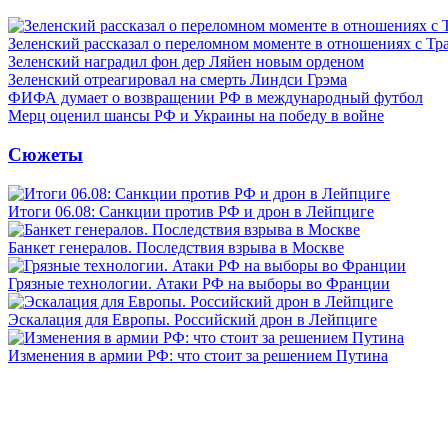
Зеленский рассказал о переломном моменте в отношениях с Т
Зеленский наградил фон дер Ляйен новым орденом
Зеленский отреагировал на смерть Линдси Грэма
ФИФА думает о возвращении РФ в международный футбол
Мерц оценил шансы РФ и Украины на победу в войне
Сюжеты
Итоги 06.08: Санкции против РФ и дрон в Лейпциге
Банкет генералов. Последствия взрыва в Москве
Грязные технологии. Атаки РФ на выборы во Франции
Эскалация для Европы. Российский дрон в Лейпциге
Изменения в армии РФ: что стоит за решением Путина