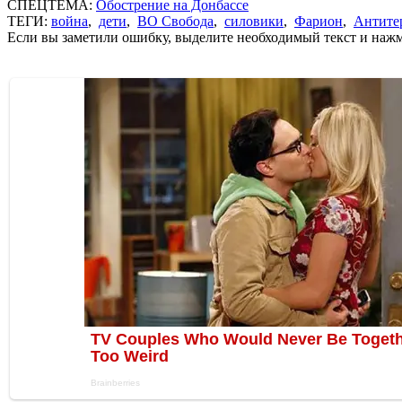
СПЕЦТЕМА:
Обострение на Донбассе
ТЕГИ:
война
,
дети
,
ВО Свобода
,
силовики
,
Фарион
,
Антите
Если вы заметили ошибку, выделите необходимый текст и нажми