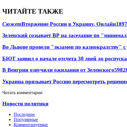
ЧИТАЙТЕ ТАКЖЕ
Сюжет
Вторжение России в Украину. Онлайн
189
Зеленский созывает ВР на заседание по "минима
Во Львове провели "экзамен по казнокрадству"
БЮТ заявил о начале отсчета 30 дней до роспуск
В Венгрии озвучили ожидания от Зеленского
59
8
2
Украина призывает Россию пересмотреть решени
Читать комментарии
Новости политики
Последние
Популярные
Комментируемые