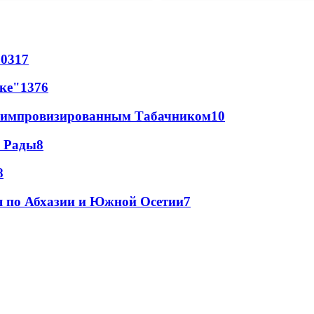
70
317
лке"
13
76
 с импровизированным Табачником
10
а Рады
8
8
я по Абхазии и Южной Осетии
7