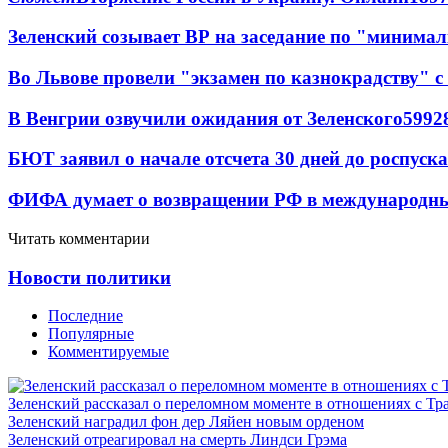
Зеленский созывает ВР на заседание по "минима
Во Львове провели "экзамен по казнокрадству"
В Венгрии озвучили ожидания от Зеленского
59
9
2
БЮТ заявил о начале отсчета 30 дней до роспуск
ФИФА думает о возвращении РФ в международн
Читать комментарии
Новости политики
Последние
Популярные
Комментируемые
Зеленский рассказал о переломном моменте в отношениях с Т
Зеленский наградил фон дер Ляйен новым орденом
Зеленский отреагировал на смерть Линдси Грэма