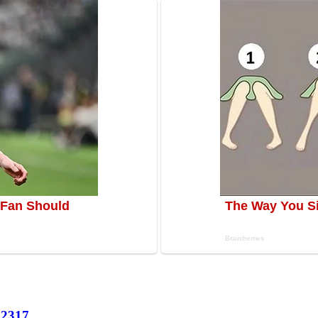
72
317