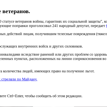
е ветеранов.
О статусе ветеранов войны, гарантиях их социальной защиты", к
вующие поправки проголосовал 241 народный депутат, передает
евых действий лицам, получившим телесные повреждения (тяжелы
ослужащих внутренних войск и других силовиков.
 инвалидами вследствие ранений или других проблем со здоровь
селенных пунктах, расположенных на линии соприкосновения во
а количества людей, имеющих право на получение льгот.
к стреляли по Майдану.
те Ctrl+Enter, чтобы сообщить об этом редакции.