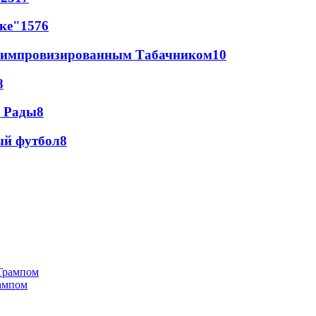
лке"
15
76
 с импровизированным Табачником
10
8
а Рады
8
ый футбол
8
рампом