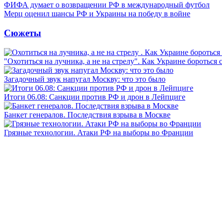
ФИФА думает о возвращении РФ в международный футбол
Мерц оценил шансы РФ и Украины на победу в войне
Сюжеты
"Охотиться на лучника, а не на стрелу". Как Украине бороться 
Загадочный звук напугал Москву: что это было
Итоги 06.08: Санкции против РФ и дрон в Лейпциге
Банкет генералов. Последствия взрыва в Москве
Грязные технологии. Атаки РФ на выборы во Франции