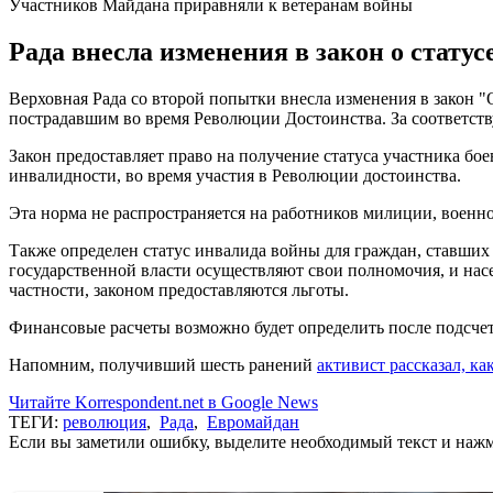
Участников Майдана приравняли к ветеранам войны
Рада внесла изменения в закон о статус
Верховная Рада со второй попытки внесла изменения в закон "
пострадавшим во время Революции Достоинства. За соответст
Закон предоставляет право на получение статуса участника бо
инвалидности, во время участия в Революции достоинства.
Эта норма не распространяется на работников милиции, военн
Также определен статус инвалида войны для граждан, ставших
государственной власти осуществляют свои полномочия, и на
частности, законом предоставляются льготы.
Финансовые расчеты возможно будет определить после подсчет
Напомним, получивший шесть ранений
активист рассказал, ка
Читайте Korrespondent.net в Google News
ТЕГИ:
революция
,
Рада
,
Евромайдан
Если вы заметили ошибку, выделите необходимый текст и нажми